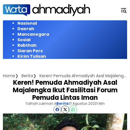
Langsung
ke
konten
Nasional
Daerah
Mancanegara
Sosial
Rabthah
Siaran Pers
Kirim Tulisan
Home
Berita
Keren! Pemuda Ahmadiyah Asal Majalengka Ikut Fasilitasi Forum Pemuda Lintas Iman
Keren! Pemuda Ahmadiyah Asal
Majalengka Ikut Fasilitasi Forum
Pemuda Lintas Iman
Talhah Lukman A
Berita
31 Agustus 2023
1 Min