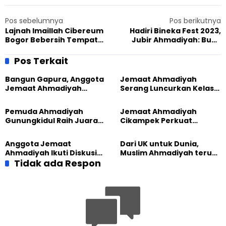
Pos sebelumnya
Pos berikutnya
Lajnah Imaillah Cibereum
Hadiri Bineka Fest 2023,
Bogor Bebersih Tempat
Jubir Ahmadiyah: Buya
Wisata Peringati Dua
Syafii Maarif Teladan
Momen Penting
Bangsa yang Sangat
Pos Terkait
Langka
Bangun Gapura, Anggota
Jemaat Ahmadiyah
Jemaat Ahmadiyah
Serang Luncurkan Kelas
Madukara dan Warga
Tatar, Fokus Cetak
Sambut HUT RI ke-81
Generasi Unggul
Pemuda Ahmadiyah
Jemaat Ahmadiyah
Gunungkidul Raih Juara
Cikampek Perkuat
Lomba Video Literasi 2026
Komitmen Bangun Masjid
Lewat Pengajian
Anggota Jemaat
Dari UK untuk Dunia,
Gabungan
Ahmadiyah Ikuti Diskusi
Muslim Ahmadiyah terus
Pluralisme di Yogyakarta
Tidak ada Respon
perkuat Persaudaraan
Kemanusiaan Global