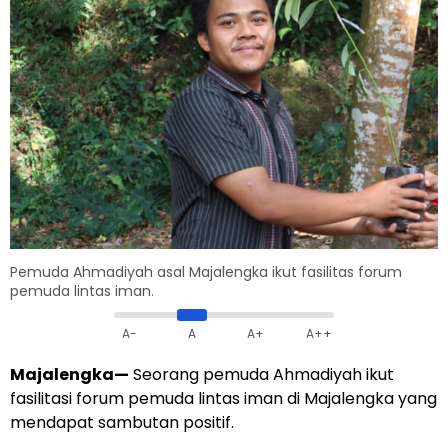
Pemuda Ahmadiyah asal Majalengka ikut fasilitas forum
pemuda lintas iman.
A-
A
A+
A++
Majalengka
—
Seorang pemuda Ahmadiyah ikut
fasilitasi forum pemuda lintas iman di Majalengka yang
mendapat sambutan positif.