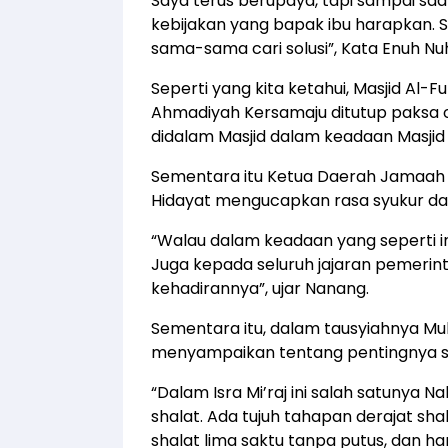
Saya terus berupaya, tapi sampai sa
kebijakan yang bapak ibu harapkan. 
sama-sama cari solusi”, Kata Enuh N
Seperti yang kita ketahui, Masjid Al-
Ahmadiyah Kersamaju ditutup paksa 
didalam Masjid dalam keadaan Masjid
Sementara itu Ketua Daerah Jamaah
Hidayat mengucapkan rasa syukur dan
“Walau dalam keadaan yang seperti ini
Juga kepada seluruh jajaran pemerin
kehadirannya”, ujar Nanang.
Sementara itu, dalam tausyiahnya M
menyampaikan tentang pentingnya s
“Dalam Isra Mi’raj ini salah satuny
shalat. Ada tujuh tahapan derajat sh
shalat lima saktu tanpa putus, dan ha