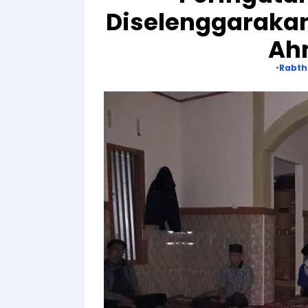
Diselenggaraka
Ah
Rabt