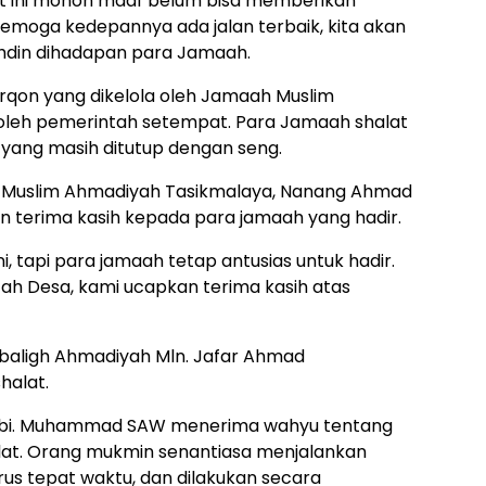
at ini mohon maaf belum bisa memberikan
Semoga kedepannya ada jalan terbaik, kita akan
uhdin dihadapan para Jamaah.
Furqon yang dikelola oleh Jamaah Muslim
oleh pemerintah setempat. Para Jamaah shalat
 yang masih ditutup dengan seng.
 Muslim Ahmadiyah Tasikmalaya, Nanang Ahmad
 terima kasih kepada para jamaah yang hadir.
, tapi para jamaah tetap antusias untuk hadir.
tah Desa, kami ucapkan terima kasih atas
ubaligh Ahmadiyah Mln. Jafar Ahmad
halat.
a Nabi. Muhammad SAW menerima wahyu tentang
alat. Orang mukmin senantiasa menjalankan
rus tepat waktu, dan dilakukan secara