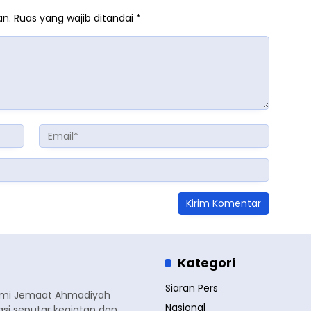
an.
Ruas yang wajib ditandai
*
Kategori
Siaran Pers
smi Jemaat Ahmadiyah
Nasional
si seputar kegiatan dan