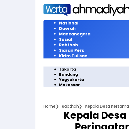
Langsung
ke
konten
Nasional
Daerah
Mancanegara
Sosial
Rabthah
Siaran Pers
Kirim Tulisan
Jakarta
Bandung
Yogyakarta
Makassar
Home
Rabthah
Kepala Desa 
Peringatan