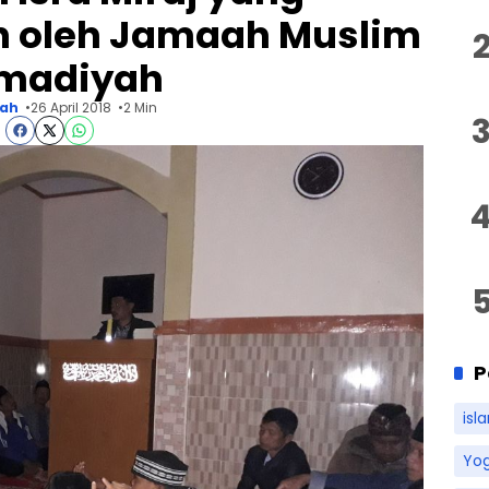
n oleh Jamaah Muslim
madiyah
hah
26 April 2018
2 Min
P
isl
Yo