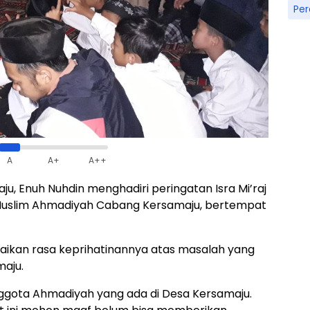
Pe
A
A+
A++
u, Enuh Nuhdin menghadiri peringatan Isra Mi’raj
Muslim Ahmadiyah Cabang Kersamaju, bertempat
kan rasa keprihatinannya atas masalah yang
maju.
ggota Ahmadiyah yang ada di Desa Kersamaju.