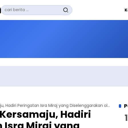
Pencarian
K
untuk:
#
Zuhairi Misrawi
#
Zoom
#
Zero Waste
#
Zaki Firdaus
#
Zafrullah Ahmad Pontoh
No Recent Searches Yet.
P
Kepala Desa Kersamaju, Hadiri Peringatan Isra Miraj yang Diselenggarakan oleh Jamaah Muslim Ahmadiyah
Kersamaju, Hadiri
 Isra Miraj yang