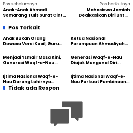
Pos sebelumnya
Pos berikutnya
Anak-Anak Ahmadi
Mahasiswa Jamiah
Semarang Tulis Surat Cinta
Dedikasikan Diri untuk
untuk Ibu
Islam dan Ahmadiyah
Pos Terkait
Anak Bukan Orang
Ketua Nasional
Dewasa Versi Kecil, Guru
Perempuan Ahmadiyah
Besar UT Kenalkan Model
Indonesia Raih Gelar Guru
Pendidikan BERLIAN
Besar Universitas
Menjadi ‘Ismail’ Masa Kini,
Generasi Waqf-e-Nau
Terbuka
Generasi Waqf-e-Nau
Diajak Mengenal Diri
Diajak Hidup untuk
Sebelum Mengubah
Pengabdian
Dunia
Ijtima Nasional Waqf-e-
Ijtima Nasional Waqf-e-
Nau Dorong Lahirnya
Nau Perkuat Pembinaan
Generasi Pengkhidmat
Tidak ada Respon
Calon Pemimpin Jemaat
yang Militan
Masa Depan