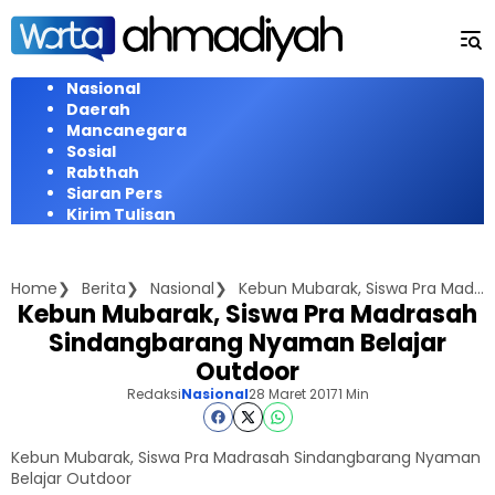
Langsung
ke
konten
Nasional
Daerah
Mancanegara
Sosial
Rabthah
Siaran Pers
Kirim Tulisan
Home
Berita
Nasional
Kebun Mubarak, Siswa Pra Madrasah Sindangbarang Nyaman Belajar Outdoor
Kebun Mubarak, Siswa Pra Madrasah
Sindangbarang Nyaman Belajar
Outdoor
Redaksi
Nasional
28 Maret 2017
1 Min
Kebun Mubarak, Siswa Pra Madrasah Sindangbarang Nyaman
Belajar Outdoor