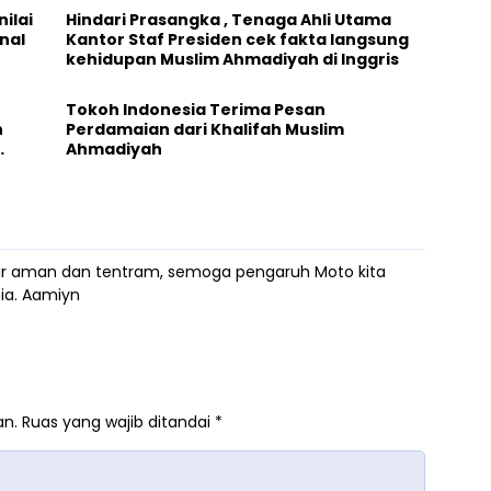
ilai
Hindari Prasangka , Tenaga Ahli Utama
nal
Kantor Staf Presiden cek fakta langsung
kehidupan Muslim Ahmadiyah di Inggris
Tokoh Indonesia Terima Pesan
n
Perdamaian dari Khalifah Muslim
Ahmadiyah
ir aman dan tentram, semoga pengaruh Moto kita
ia. Aamiyn
an.
Ruas yang wajib ditandai
*