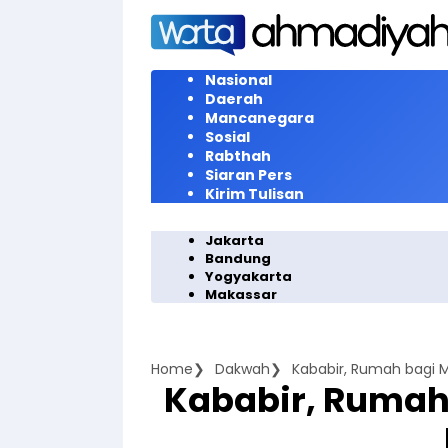
Langsung
ke
konten
Nasional
Daerah
Mancanegara
Sosial
Rabthah
Siaran Pers
Kirim Tulisan
Jakarta
Bandung
Yogyakarta
Makassar
Home
Dakwah
Kababir, Rumah bagi M
Kababir, Rumah