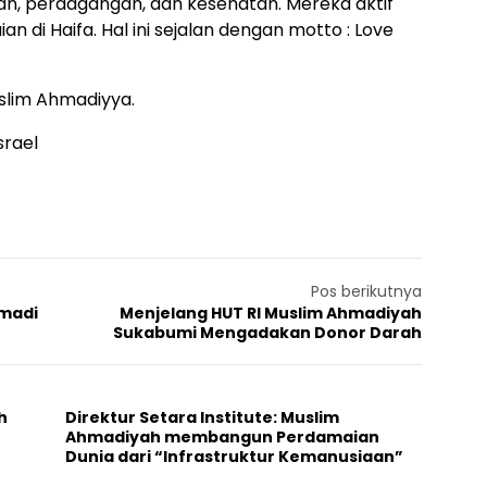
an, perdagangan, dan kesehatan. Mereka aktif
di Haifa. Hal ini sejalan dengan motto : Love
uslim Ahmadiyya.
Pos berikutnya
hmadi
Menjelang HUT RI Muslim Ahmadiyah
Sukabumi Mengadakan Donor Darah
h
Direktur Setara Institute: Muslim
Ahmadiyah membangun Perdamaian
Dunia dari “Infrastruktur Kemanusiaan”