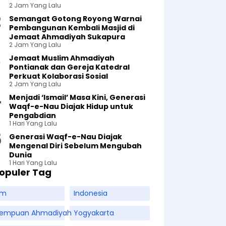
2 Jam Yang Lalu
Semangat Gotong Royong Warnai
Pembangunan Kembali Masjid di
Jemaat Ahmadiyah Sukapura
2 Jam Yang Lalu
Jemaat Muslim Ahmadiyah
Pontianak dan Gereja Katedral
Perkuat Kolaborasi Sosial
2 Jam Yang Lalu
Menjadi ‘Ismail’ Masa Kini, Generasi
Waqf-e-Nau Diajak Hidup untuk
Pengabdian
1 Hari Yang Lalu
Generasi Waqf-e-Nau Diajak
Mengenal Diri Sebelum Mengubah
Dunia
1 Hari Yang Lalu
opuler Tag
am
Indonesia
rempuan Ahmadiyah
Yogyakarta