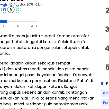
kwah
10 Agustus 2015
2 Min
A
A+
A++
 Amerika menuju Haifa – Israel. Karena atmosfer
at betah tinggal di kota ini. Selain itu, Haifa
 daerah mediterania dengan jalur setapak untuk
amai.
erkenal adalah kebun sekaligus tempat
 dan Abbas Efendi, pendiri dan putra pendiri
n ini sebagai pusat keyakinan Baaha’i. Di banyak
menjadi korban permusuhan. Eksistensi Baha’i di
P
teranyam dalam kehidupan kota ini. Sangat
ang diliputi kebencian dan konflik. Tantangan
isl
nularkan nilai – nilai toleransi yang menciptakan
Pe
ing bagi Baha’i, terdapat pula pemakaman Nabi