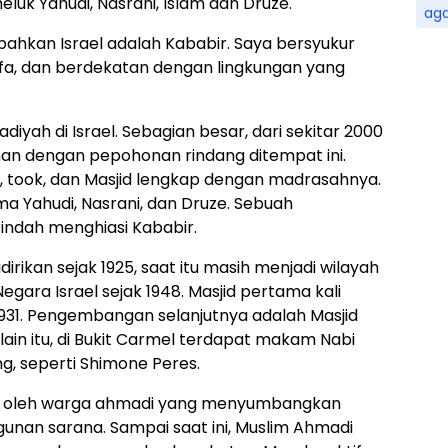
eluk Yahudi, Nasrani, Islam dan Druze.
ag
 bahkan Israel adalah Kababir. Saya bersyukur
aifa, dan berdekatan dengan lingkungan yang
yah di Israel. Sebagian besar, dari sekitar 2000
an dengan pepohonan rindang ditempat ini.
h, took, dan Masjid lengkap dengan madrasahnya.
 Yahudi, Nasrani, dan Druze. Sebuah
indah menghiasi Kababir.
rikan sejak 1925, saat itu masih menjadi wilayah
egara Israel sejak 1948. Masjid pertama kali
 1931. Pengembangan selanjutnya adalah Masjid
lain itu, di Bukit Carmel terdapat makam Nabi
ng, seperti Shimone Peres.
gun oleh warga ahmadi yang menyumbangkan
nan sarana. Sampai saat ini, Muslim Ahmadi