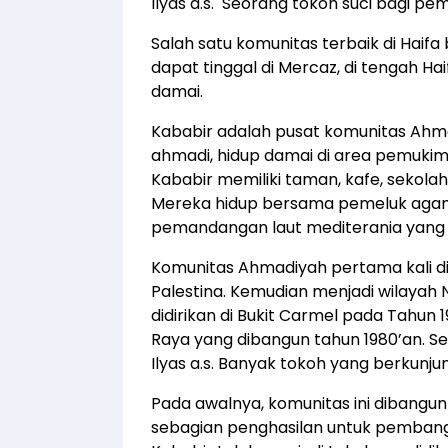
Ilyas a.s. Seorang tokoh suci bagi pem
Salah satu komunitas terbaik di Haifa
dapat tinggal di Mercaz, di tengah H
damai.
Kababir adalah pusat komunitas Ahmadi
ahmadi, hidup damai di area pemukim
Kababir memiliki taman, kafe, sekola
Mereka hidup bersama pemeluk agama
pemandangan laut mediterania yang 
Komunitas Ahmadiyah pertama kali didi
Palestina. Kemudian menjadi wilayah N
didirikan di Bukit Carmel pada Tahun
Raya yang dibangun tahun 1980’an. Se
Ilyas a.s. Banyak tokoh yang berkunju
Pada awalnya, komunitas ini diban
sebagian penghasilan untuk pembangu