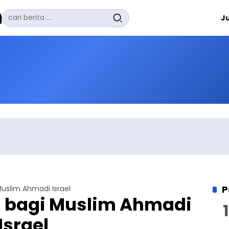
Pencarian
J
untuk:
#
Zuhairi Misrawi
#
Zoom
#
Zero Waste
#
Zaki Firdaus
#
Zafrullah Ahmad Pontoh
No Recent Searches Yet.
P
uslim Ahmadi Israel
 bagi Muslim Ahmadi
Israel