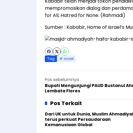
Kababir telah menjadi tokoh pendidik
mempromosikan dialog dan perdamaian 
for All, Hatred for None. (Rahmadi)
Sumber :
Kababir, Home of Israel’s M
Tag
israel
Pos sebelumnya
Bupati Mengunjungi PAUD Bustanul A
Lembata Flores
Pos Terkait
Dari UK untuk Dunia, Muslim Ahmadiya
terus perkuat Persaudaraan
Kemanusiaan Global