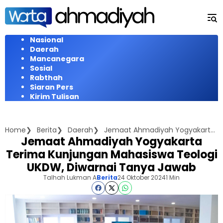
Langsung
ke
konten
Nasional
Daerah
Mancanegara
Sosial
Rabthah
Siaran Pers
Kirim Tulisan
Home
Berita
Daerah
Jemaat Ahmadiyah Yogyakarta Terima Kunjungan Mahasiswa Teologi UKDW, Diwarnai Tanya Jawab
Jemaat Ahmadiyah Yogyakarta
Terima Kunjungan Mahasiswa Teologi
UKDW, Diwarnai Tanya Jawab
Talhah Lukman A
Berita
24 Oktober 2024
1 Min