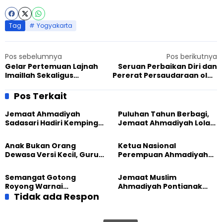
Tag
Yogyakarta
Pos sebelumnya
Pos berikutnya
Gelar Pertemuan Lajnah
Seruan Perbaikan Diri dan
Imaillah Sekaligus
Pererat Persaudaraan oleh
Pengajian Akbar, Jemaat
Naib Amir Da’wat Ilallah
Muslim Ahmadiyah Bekasi
Saat Berkunjung kepada
Pos Terkait
Raya Sukses Hadirkan Amir
Muslim Ahmadiyah
Nasional
Entikong dan Sekitarnya
Jemaat Ahmadiyah
Puluhan Tahun Berbagi,
Sadasari Hadiri Kemping
Jemaat Ahmadiyah Lolak
Pemuda Lintas Agama di
Kembali Salurkan
Majalengka
Sembako kepada Warga
Anak Bukan Orang
Ketua Nasional
Dewasa Versi Kecil, Guru
Perempuan Ahmadiyah
Besar UT Kenalkan Model
Indonesia Raih Gelar Guru
Pendidikan BERLIAN
Besar Universitas
Semangat Gotong
Jemaat Muslim
Terbuka
Royong Warnai
Ahmadiyah Pontianak
Pembangunan Kembali
Tidak ada Respon
dan Gereja Katedral
Masjid di Jemaat
Perkuat Kolaborasi Sosial
Ahmadiyah Sukapura