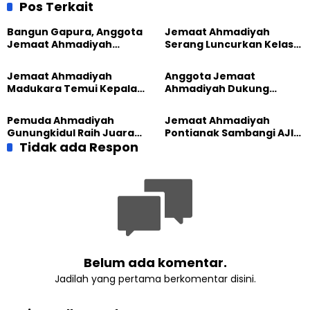
Silaturahmi Terjaga
Kesadaran Menjaga
Pos Terkait
Kebersihan Lingkungan
Bangun Gapura, Anggota
Jemaat Ahmadiyah
Jemaat Ahmadiyah
Serang Luncurkan Kelas
Madukara dan Warga
Tatar, Fokus Cetak
Sambut HUT RI ke-81
Generasi Unggul
Jemaat Ahmadiyah
Anggota Jemaat
Madukara Temui Kepala
Ahmadiyah Dukung
Desa Limbangan,
Peluncuran Strategi
Komitmen Jaga
Kolaborasi Klinik KBB DIY
Pemuda Ahmadiyah
Jemaat Ahmadiyah
Kerukunan
Gunungkidul Raih Juara
Pontianak Sambangi AJI,
Lomba Video Literasi 2026
Tidak ada Respon
Bahas Kolaborasi Positif
Belum ada komentar.
Jadilah yang pertama berkomentar disini.