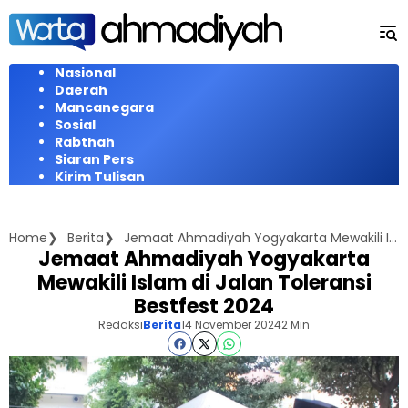
Langsung
ke
konten
Nasional
Daerah
Mancanegara
Sosial
Rabthah
Siaran Pers
Kirim Tulisan
Home
Berita
Jemaat Ahmadiyah Yogyakarta Mewakili Islam di Jalan Toleransi Bestfest 2024
Jemaat Ahmadiyah Yogyakarta
Mewakili Islam di Jalan Toleransi
Bestfest 2024
Redaksi
Berita
14 November 2024
2 Min