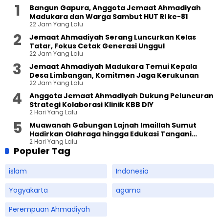
Bangun Gapura, Anggota Jemaat Ahmadiyah
Madukara dan Warga Sambut HUT RI ke-81
22 Jam Yang Lalu
Jemaat Ahmadiyah Serang Luncurkan Kelas
Tatar, Fokus Cetak Generasi Unggul
22 Jam Yang Lalu
Jemaat Ahmadiyah Madukara Temui Kepala
Desa Limbangan, Komitmen Jaga Kerukunan
22 Jam Yang Lalu
Anggota Jemaat Ahmadiyah Dukung Peluncuran
Strategi Kolaborasi Klinik KBB DIY
2 Hari Yang Lalu
Muawanah Gabungan Lajnah Imaillah Sumut
Hadirkan Olahraga hingga Edukasi Tangani
2 Hari Yang Lalu
Sampah
Populer Tag
islam
Indonesia
Yogyakarta
agama
Perempuan Ahmadiyah