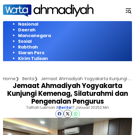
Langsung
ke
konten
Nasional
Daerah
Mancanegara
Sosial
Rabthah
Siaran Pers
Kirim Tulisan
Home
Berita
Jemaat Ahmadiyah Yogyakarta Kunjungi Kemenag, Silaturahmi dan Pengenalan Pengurus
Jemaat Ahmadiyah Yogyakarta
Kunjungi Kemenag, Silaturahmi dan
Pengenalan Pengurus
Talhah Lukman A
Berita
17 Januari 2025
2 Min