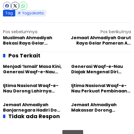
Tag
Yogyakarta
Pos sebelumnya
Pos berikutnya
Muslimah Ahmadiyah
Jemaat Ahmadiyah Garut
Bekasi Raya Gelar
Raya Gelar Pameran Al-
Pertemuan Akbar dengan
Quran, Ada Cek Kesehatan
Tema Perbaikan Diri, Ajak
Pos Terkait
Para Peserta
Bermuhasabah
Menjadi ‘Ismail’ Masa Kini,
Generasi Waqf-e-Nau
Generasi Waqf-e-Nau
Diajak Mengenal Diri
Diajak Hidup untuk
Sebelum Mengubah
Pengabdian
Dunia
Ijtima Nasional Waqf-e-
Ijtima Nasional Waqf-e-
Nau Dorong Lahirnya
Nau Perkuat Pembinaan
Generasi Pengkhidmat
Calon Pemimpin Jemaat
yang Militan
Masa Depan
Jemaat Ahmadiyah
Jemaat Ahmadiyah
Banjarnegara Hadiri Doa
Makassar Dorong
Bersama Tasyakuran
Tidak ada Respon
Kesadaran Lingkungan
Nyadran Warga
Lewat Edukasi Ekoteologi