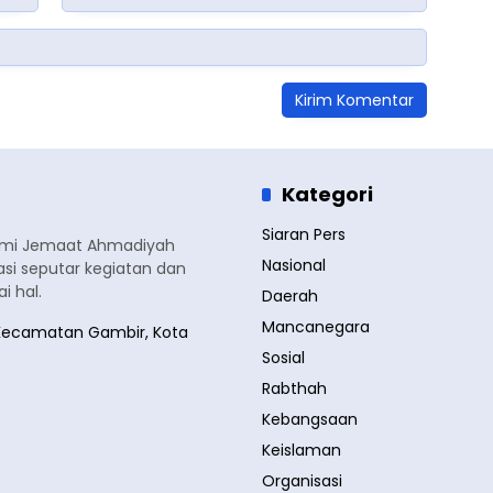
Kategori
Siaran Pers
smi Jemaat Ahmadiyah
Nasional
si seputar kegiatan dan
 hal.
Daerah
Mancanegara
a, Kecamatan Gambir, Kota
Sosial
Rabthah
Kebangsaan
Keislaman
Organisasi