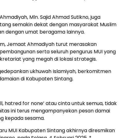
hmadiyah, Mln. Sajid Ahmad Sutikno, juga
tang semakin dekat dengan masyarakat Muslim
an dengan umat beragama lainnya.
lam, Jemaat Ahmadiyah turut merasakan
a pembangunan serta seluruh pengurus MUI yang
retariat yang megah di lokasi strategis.
gedepankan ukhuwah Islamiyah, berkomitmen
amaian di Kabupaten Sintang.
, hatred for none’ atau cinta untuk semua, tidak
nitas ini terus mengampanyekan pesan damai
ng kepada sesama.
aru MUI Kabupaten Sintang akhirnya diresmikan
narno, pada Selasa, 4 Februari 2025. *