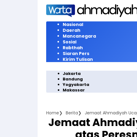
Langsung
ke
konten
Nasional
Daerah
Mancanegara
Sosial
Rabthah
Siaran Pers
Kirim Tulisan
Jakarta
Bandung
Yogyakarta
Makassar
Home
Berita
Jemaat Ahmadi
atas Peres