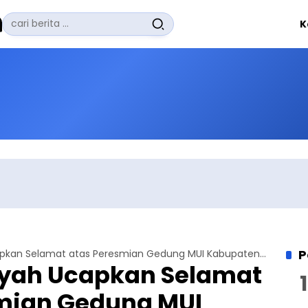
Pencarian
K
untuk:
#
Zuhairi Misrawi
#
Zoom
#
Zero Waste
#
Zaki Firdaus
#
Zafrullah Ahmad Pontoh
No Recent Searches Yet.
P
Jemaat Ahmadiyah Ucapkan Selamat atas Peresmian Gedung MUI Kabupaten Sintang
yah Ucapkan Selamat
mian Gedung MUI