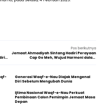
Pos berikutnya
Jemaat Ahmadiyah Sintang Hadiri Perayaan
iri
Cap Go Meh, Wujud Harmoni dalam
Keberagaman
aqf-
Generasi Waqf-e-Nau Diajak Mengenal
Diri Sebelum Mengubah Dunia
Ijtima Nasional Waqf-e-Nau Perkuat
Pembinaan Calon Pemimpin Jemaat Masa
Depan