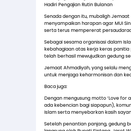
Hadiri Pengajian Rutin Bulanan
Senada dengan itu, mubaligh Jemaat A
menyampaikan harapan agar MUI Sin
serta terus mempererat persaudara
Sebagai sesama organisasi dalam Is
kebahagiaan atas kerja keras paniti
telah berhasil mewujudkan gedung sek
Jemaat Ahmadiyah, yang selalu men
untuk menjaga keharmonisan dan ked
Baca juga:
Dengan mengusung motto ‘Love for all
ada kebencian bagi siapapun), komu
Islam serta menyebarkan kasih saya
Setelah penantian panjang, gedung b
langsung oleh Bupati Sintang, Jarot Wi