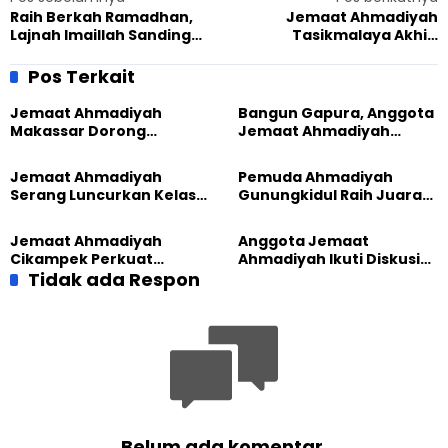
Raih Berkah Ramadhan,
Jemaat Ahmadiyah
Lajnah Imaillah Sanding
Tasikmalaya Akhiri
Garut Salurkan Paket
Pesantren Ramadhan di
Sembako Langsung ke
Masjid Mubarak
Pos Terkait
Warga
Jemaat Ahmadiyah
Bangun Gapura, Anggota
Makassar Dorong
Jemaat Ahmadiyah
Kesadaran Lingkungan
Madukara dan Warga
Lewat Edukasi Ekoteologi
Sambut HUT RI ke-81
Jemaat Ahmadiyah
Pemuda Ahmadiyah
Serang Luncurkan Kelas
Gunungkidul Raih Juara
Tatar, Fokus Cetak
Lomba Video Literasi 2026
Generasi Unggul
Jemaat Ahmadiyah
Anggota Jemaat
Cikampek Perkuat
Ahmadiyah Ikuti Diskusi
Komitmen Bangun Masjid
Tidak ada Respon
Pluralisme di Yogyakarta
Lewat Pengajian
Gabungan
Belum ada komentar.