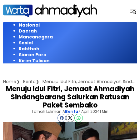
Langsung
ke
konten
Nasional
Daerah
Mancanegara
Sosial
Rabthah
Siaran Pers
Kirim Tulisan
Home
Berita
Menuju Idul Fitri, Jemaat Ahmadiyah Sindangbarang Salurkan Ratusan Paket Sembako
Menuju Idul Fitri, Jemaat Ahmadiyah
Sindangbarang Salurkan Ratusan
Paket Sembako
Talhah Lukman A
Berita
7 April 2024
1 Min