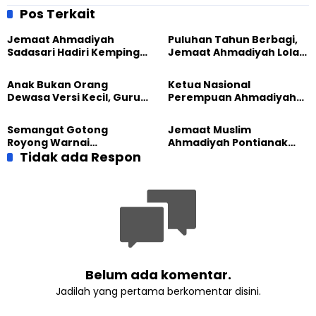
Pemerintah
Pos Terkait
Jemaat Ahmadiyah
Puluhan Tahun Berbagi,
Sadasari Hadiri Kemping
Jemaat Ahmadiyah Lolak
Pemuda Lintas Agama di
Kembali Salurkan
Majalengka
Sembako kepada Warga
Anak Bukan Orang
Ketua Nasional
Dewasa Versi Kecil, Guru
Perempuan Ahmadiyah
Besar UT Kenalkan Model
Indonesia Raih Gelar Guru
Pendidikan BERLIAN
Besar Universitas
Semangat Gotong
Jemaat Muslim
Terbuka
Royong Warnai
Ahmadiyah Pontianak
Pembangunan Kembali
Tidak ada Respon
dan Gereja Katedral
Masjid di Jemaat
Perkuat Kolaborasi Sosial
Ahmadiyah Sukapura
Belum ada komentar.
Jadilah yang pertama berkomentar disini.