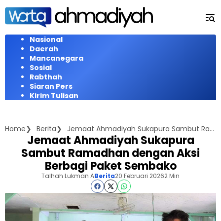
Langsung
ke
konten
Nasional
Daerah
Mancanegara
Sosial
Rabthah
Siaran Pers
Kirim Tulisan
Home
Berita
Jemaat Ahmadiyah Sukapura Sambut Ramadhan dengan Aksi Berbagi Paket Sembako
Jemaat Ahmadiyah Sukapura
Sambut Ramadhan dengan Aksi
Berbagi Paket Sembako
Talhah Lukman A
Berita
20 Februari 2026
2 Min