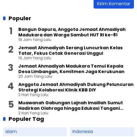
Populer
Bangun Gapura, Anggota Jemaat Ahmadiyah
Madukara dan Warga Sambut HUT RI ke-81
19 Jam Yang Lalu
Jemaat Ahmadiyah Serang Luncurkan Kelas
Tatar, Fokus Cetak Generasi Unggul
19 Jam Yang Lalu
Jemaat Ahmadiyah Madukara Temui Kepala
Desa Limbangan, Komitmen Jaga Kerukunan
20 Jam Yang Lalu
Anggota Jemaat Ahmadiyah Dukung Peluncuran
Strategi Kolaborasi Klinik KBB DIY
2 Hari Yang Lalu
Muawanah Gabungan Lajnah Imaillah Sumut
Hadirkan Olahraga hingga Edukasi Tangani
2 Hari Yang Lalu
Sampah
Populer Tag
islam
Indonesia