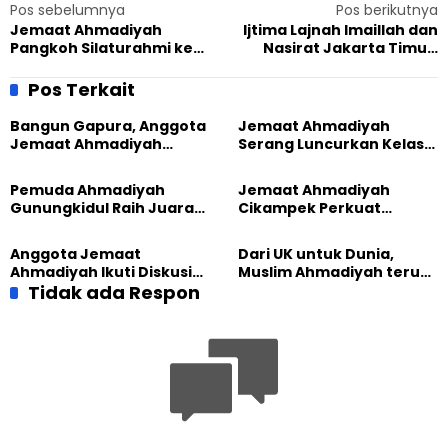
Pos sebelumnya
Pos berikutnya
Jemaat Ahmadiyah
Ijtima Lajnah Imaillah dan
Pangkoh Silaturahmi ke
Nasirat Jakarta Timur,
KUA Pandih Batu
Cetak Muslimah Tangguh
dan Berilmu
Pos Terkait
Bangun Gapura, Anggota
Jemaat Ahmadiyah
Jemaat Ahmadiyah
Serang Luncurkan Kelas
Madukara dan Warga
Tatar, Fokus Cetak
Sambut HUT RI ke-81
Generasi Unggul
Pemuda Ahmadiyah
Jemaat Ahmadiyah
Gunungkidul Raih Juara
Cikampek Perkuat
Lomba Video Literasi 2026
Komitmen Bangun Masjid
Lewat Pengajian
Anggota Jemaat
Dari UK untuk Dunia,
Gabungan
Ahmadiyah Ikuti Diskusi
Muslim Ahmadiyah terus
Pluralisme di Yogyakarta
Tidak ada Respon
perkuat Persaudaraan
Kemanusiaan Global