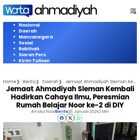
Langsung
ke
konten
Nasional
Daerah
Mancanegara
Sosial
Rabthah
Siaran Pers
Kirim Tulisan
Home
Berita
Daerah
Jemaat Ahmadiyah Sleman Kembali Hadirkan Cahaya Ilmu, Peresmian Rumah Belajar Noor ke-2 di DIY
Jemaat Ahmadiyah Sleman Kembali
Hadirkan Cahaya Ilmu, Peresmian
Rumah Belajar Noor ke-2 di DIY
Amatul Noor
Berita
25 Januari 2026
2 Min