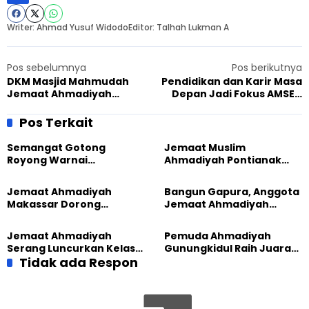
Writer: Ahmad Yusuf Widodo
Editor: Talhah Lukman A
Pos sebelumnya
Pos berikutnya
DKM Masjid Mahmudah
Pendidikan dan Karir Masa
Jemaat Ahmadiyah
Depan Jadi Fokus AMSEC
Gondrong Hadiri
2026 bagi Pelajar
Silaturahmi Akbar, Perkuat
Ahmadiyah
Pos Terkait
Sinergi
Semangat Gotong
Jemaat Muslim
Royong Warnai
Ahmadiyah Pontianak
Pembangunan Kembali
dan Gereja Katedral
Masjid di Jemaat
Perkuat Kolaborasi Sosial
Jemaat Ahmadiyah
Bangun Gapura, Anggota
Ahmadiyah Sukapura
Makassar Dorong
Jemaat Ahmadiyah
Kesadaran Lingkungan
Madukara dan Warga
Lewat Edukasi Ekoteologi
Sambut HUT RI ke-81
Jemaat Ahmadiyah
Pemuda Ahmadiyah
Serang Luncurkan Kelas
Gunungkidul Raih Juara
Tatar, Fokus Cetak
Tidak ada Respon
Lomba Video Literasi 2026
Generasi Unggul