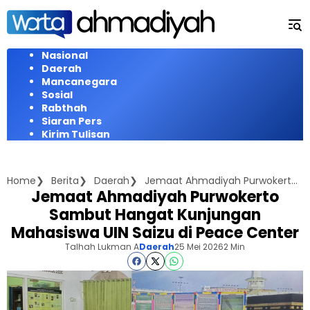
Langsung
ke
konten
Nasional
Daerah
Mancanegara
Sosial
Rabthah
Siaran Pers
Kirim Tulisan
Home
Berita
Daerah
Jemaat Ahmadiyah Purwokerto Sambut Hangat Kunjungan Mahasiswa UIN Saizu di Peace Center
Jemaat Ahmadiyah Purwokerto
Sambut Hangat Kunjungan
Mahasiswa UIN Saizu di Peace Center
Talhah Lukman A
Daerah
25 Mei 2026
2 Min