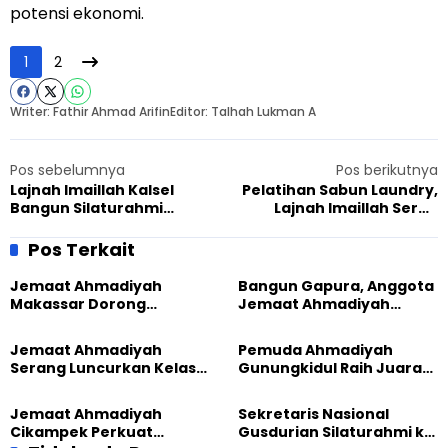
potensi ekonomi.
1
2
Writer: Fathir Ahmad Arifin
Editor: Talhah Lukman A
Pos sebelumnya
Pos berikutnya
Lajnah Imaillah Kalsel
Pelatihan Sabun Laundry,
Bangun Silaturahmi
Lajnah Imaillah Serua
dengan Ibu-Ibu Pengajian
Dorong Peluang Usaha
Lewat Sembako Murah
Baru
Pos Terkait
Jemaat Ahmadiyah
Bangun Gapura, Anggota
Makassar Dorong
Jemaat Ahmadiyah
Kesadaran Lingkungan
Madukara dan Warga
Lewat Edukasi Ekoteologi
Sambut HUT RI ke-81
Jemaat Ahmadiyah
Pemuda Ahmadiyah
Serang Luncurkan Kelas
Gunungkidul Raih Juara
Tatar, Fokus Cetak
Lomba Video Literasi 2026
Generasi Unggul
Jemaat Ahmadiyah
Sekretaris Nasional
Cikampek Perkuat
Gusdurian Silaturahmi ke