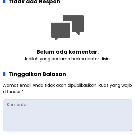
Komitmen Bangun Masjid
Tidak ada Respon
Jemaat Ahmadiyah
Lewat Pengajian
Singaparna, Perkuat Nilai
Gabungan
Kemanusiaan
Belum ada komentar.
Jadilah yang pertama berkomentar disini.
Tinggalkan Balasan
Alamat email Anda tidak akan dipublikasikan.
Ruas yang wajib
ditandai
*