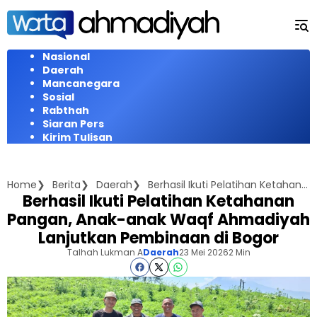
Langsung
ke
konten
Nasional
Daerah
Mancanegara
Sosial
Rabthah
Siaran Pers
Kirim Tulisan
Home
Berita
Daerah
Berhasil Ikuti Pelatihan Ketahanan Pangan, Anak-anak Waqf Ahmadiyah Lanjutkan Pembinaan di Bogor
Berhasil Ikuti Pelatihan Ketahanan
Pangan, Anak-anak Waqf Ahmadiyah
Lanjutkan Pembinaan di Bogor
Talhah Lukman A
Daerah
23 Mei 2026
2 Min