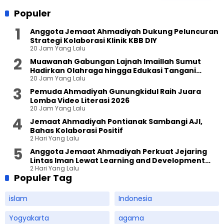
Populer
Anggota Jemaat Ahmadiyah Dukung Peluncuran
Strategi Kolaborasi Klinik KBB DIY
20 Jam Yang Lalu
Muawanah Gabungan Lajnah Imaillah Sumut
Hadirkan Olahraga hingga Edukasi Tangani
20 Jam Yang Lalu
Sampah
Pemuda Ahmadiyah Gunungkidul Raih Juara
Lomba Video Literasi 2026
20 Jam Yang Lalu
Jemaat Ahmadiyah Pontianak Sambangi AJI,
Bahas Kolaborasi Positif
2 Hari Yang Lalu
Anggota Jemaat Ahmadiyah Perkuat Jejaring
Lintas Iman Lewat Learning and Development
2 Hari Yang Lalu
Festival di Yogyakarta
Populer Tag
islam
Indonesia
Yogyakarta
agama