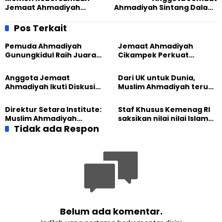
Jemaat Ahmadiyah
Ahmadiyah Sintang Dalami
Karawang dan Cikampek
Keteladanan Nabi
saat Lepas Mahasiswa
Muhammad SAW
Pos Terkait
Jamiah
Pemuda Ahmadiyah
Jemaat Ahmadiyah
Gunungkidul Raih Juara
Cikampek Perkuat
Lomba Video Literasi 2026
Komitmen Bangun Masjid
Lewat Pengajian
Anggota Jemaat
Dari UK untuk Dunia,
Gabungan
Ahmadiyah Ikuti Diskusi
Muslim Ahmadiyah terus
Pluralisme di Yogyakarta
perkuat Persaudaraan
Kemanusiaan Global
Direktur Setara Institute:
Staf Khusus Kemenag RI
Muslim Ahmadiyah
saksikan nilai nilai Islam
membangun Perdamaian
Tidak ada Respon
dalam Jalsah Salanah
Dunia dari “Infrastruktur
Internasional Muslim
Kemanusiaan”
Ahmadiyah UK 2026
Belum ada komentar.