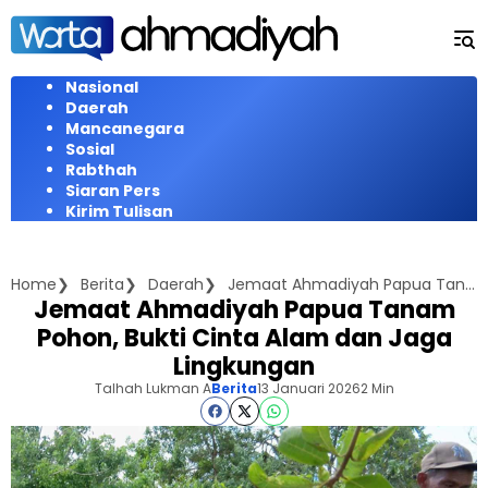
Langsung
ke
konten
Nasional
Daerah
Mancanegara
Sosial
Rabthah
Siaran Pers
Kirim Tulisan
Home
Berita
Daerah
Jemaat Ahmadiyah Papua Tanam Pohon, Bukti Cinta Alam dan Jaga Lingkungan
Jemaat Ahmadiyah Papua Tanam
Pohon, Bukti Cinta Alam dan Jaga
Lingkungan
Talhah Lukman A
Berita
13 Januari 2026
2 Min