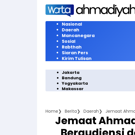
Langsung
ke
konten
Nasional
Daerah
Mancanegara
Sosial
Rabthah
Siaran Pers
Kirim Tulisan
Jakarta
Bandung
Yogyakarta
Makassar
Home
Berita
Daerah
Jemaat Ahmad
Beraudiensi 