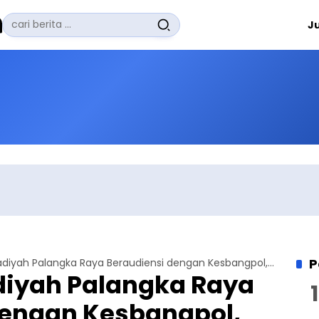
Pencarian
J
untuk:
#
Zuhairi Misrawi
#
Zoom
#
Zero Waste
#
Zaki Firdaus
#
Zafrullah Ahmad Pontoh
No Recent Searches Yet.
P
Jemaat Ahmadiyah Palangka Raya Beraudiensi dengan Kesbangpol, Kenalkan Pengurus dan Mubaligh
iyah Palangka Raya
dengan Kesbangpol,