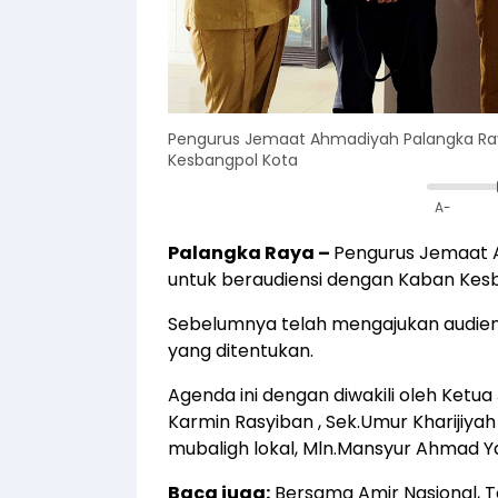
Pengurus Jemaat Ahmadiyah Palangka Ra
Kesbangpol Kota
A-
Palangka Raya –
Pengurus Jemaat
untuk beraudiensi dengan Kaban Kes
Sebelumnya telah mengajukan audien
yang ditentukan.
Agenda ini dengan diwakili oleh Ket
Karmin Rasyiban , Sek.Umur Kharijiya
mubaligh lokal, Mln.Mansyur Ahmad Y
Baca juga:
Bersama Amir Nasional, To