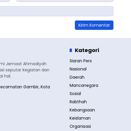
Kategori
Siaran Pers
smi Jemaat Ahmadiyah
Nasional
si seputar kegiatan dan
 hal.
Daerah
Mancanegara
a, Kecamatan Gambir, Kota
Sosial
Rabthah
Kebangsaan
Keislaman
Organisasi