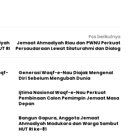
Pos berikutnya
iyah
Jemaat Ahmadiyah Riau dan PWNU Perkuat
T RI
Persaudaraan Lewat Silaturahmi dan Dialog
aqf-
Generasi Waqf-e-Nau Diajak Mengenal
Diri Sebelum Mengubah Dunia
Ijtima Nasional Waqf-e-Nau Perkuat
Pembinaan Calon Pemimpin Jemaat Masa
Depan
Bangun Gapura, Anggota Jemaat
Ahmadiyah Madukara dan Warga Sambut
HUT RI ke-81