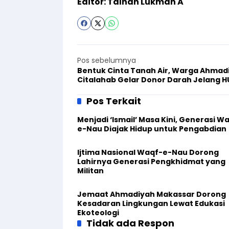
Editor: Talhah Lukman A
Pos sebelumnya
Bentuk Cinta Tanah Air, Warga Ahmad
Citalahab Gelar Donor Darah Jelang HU
Pos Terkait
Menjadi ‘Ismail’ Masa Kini, Generasi W
e-Nau Diajak Hidup untuk Pengabdian
Ijtima Nasional Waqf-e-Nau Dorong
Lahirnya Generasi Pengkhidmat yang
Militan
Jemaat Ahmadiyah Makassar Dorong
Kesadaran Lingkungan Lewat Edukasi
Ekoteologi
Tidak ada Respon