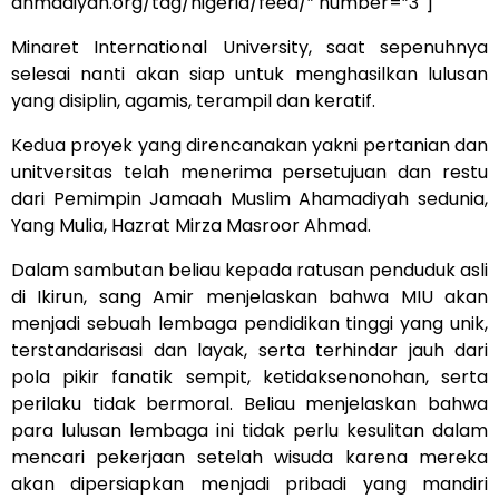
ahmadiyah.org/tag/nigeria/feed/” number=”3″]
Minaret International University, saat sepenuhnya
selesai nanti akan siap untuk menghasilkan lulusan
yang disiplin, agamis, terampil dan keratif.
Kedua proyek yang direncanakan yakni pertanian dan
unitversitas telah menerima persetujuan dan restu
dari Pemimpin Jamaah Muslim Ahamadiyah sedunia,
Yang Mulia, Hazrat Mirza Masroor Ahmad.
Dalam sambutan beliau kepada ratusan penduduk asli
di Ikirun, sang Amir menjelaskan bahwa MIU akan
menjadi sebuah lembaga pendidikan tinggi yang unik,
terstandarisasi dan layak, serta terhindar jauh dari
pola pikir fanatik sempit, ketidaksenonohan, serta
perilaku tidak bermoral. Beliau menjelaskan bahwa
para lulusan lembaga ini tidak perlu kesulitan dalam
mencari pekerjaan setelah wisuda karena mereka
akan dipersiapkan menjadi pribadi yang mandiri