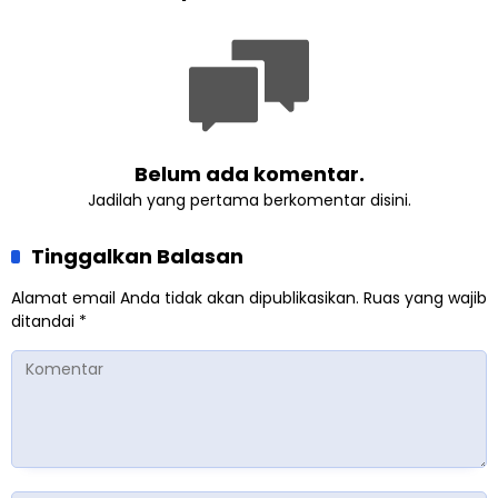
Pemberdayaan
Ahmadiyah
Perempuan dari Sebuah
Pertemuan Umat Islam di
Inggris
Belum ada komentar.
Jadilah yang pertama berkomentar disini.
Tinggalkan Balasan
Alamat email Anda tidak akan dipublikasikan.
Ruas yang wajib
ditandai
*