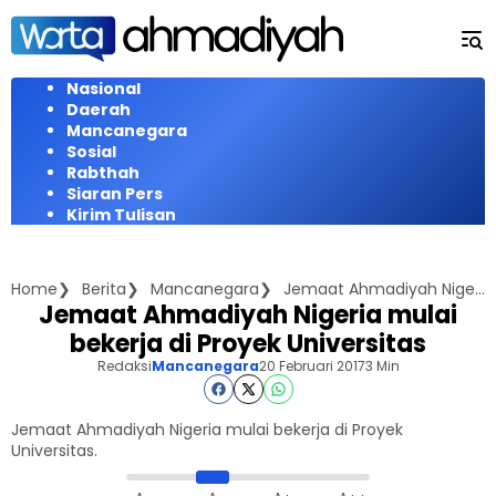
Langsung
ke
konten
Nasional
Daerah
Mancanegara
Sosial
Rabthah
Siaran Pers
Kirim Tulisan
Home
Berita
Mancanegara
Jemaat Ahmadiyah Nigeria mulai bekerja di Proyek Universitas
Jemaat Ahmadiyah Nigeria mulai
bekerja di Proyek Universitas
Redaksi
Mancanegara
20 Februari 2017
3 Min
Jemaat Ahmadiyah Nigeria mulai bekerja di Proyek
Universitas.