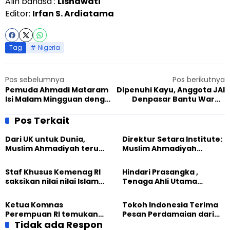
Alih bahasa :
Lisnawati
Editor:
Irfan S. Ardiatama
Tag
Nigeria
Pos sebelumnya
Pos berikutnya
Pemuda Ahmadi Mataram
Dipenuhi Kayu, Anggota JAI
Isi Malam Mingguan dengan
Denpasar Bantu Warga
Kegiatan Positif
Bersihkan Pantai Biaung
Pos Terkait
Dari UK untuk Dunia,
Direktur Setara Institute:
Muslim Ahmadiyah terus
Muslim Ahmadiyah
perkuat Persaudaraan
membangun Perdamaian
Kemanusiaan Global
Dunia dari “Infrastruktur
Staf Khusus Kemenag RI
Hindari Prasangka ,
Kemanusiaan”
saksikan nilai nilai Islam
Tenaga Ahli Utama
dalam Jalsah Salanah
Kantor Staf Presiden cek
Internasional Muslim
fakta langsung
Ketua Komnas
Tokoh Indonesia Terima
Ahmadiyah UK 2026
kehidupan Muslim
Perempuan RI temukan
Pesan Perdamaian dari
Ahmadiyah di Inggris
optimisme
Tidak ada Respon
Khalifah Muslim