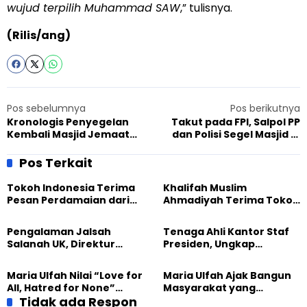
wujud terpilih Muhammad SAW
,” tulisnya.
(Rilis/ang)
Pos sebelumnya
Pos berikutnya
Kronologis Penyegelan
Takut pada FPI, Salpol PP
Kembali Masjid Jemaat
dan Polisi Segel Masjid di
Ahmadiyah Kersamaju
Tasikmalaya
Tasikmalaya 29 Juni 2015
Pos Terkait
Tokoh Indonesia Terima
Khalifah Muslim
Pesan Perdamaian dari
Ahmadiyah Terima Tokoh
Khalifah Muslim
Indonesia dalam Audiensi
Ahmadiyah
Khusus di Islamabad
Pengalaman Jalsah
Tenaga Ahli Kantor Staf
Salanah UK, Direktur
Presiden, Ungkap
SETARA Institute Soroti
Pengalaman Tak
Kekuatan Kemanusiaan
Tergantikan di Jalsah
Maria Ulfah Nilai “Love for
Maria Ulfah Ajak Bangun
Salanah Internasional
All, Hatred for None”
Masyarakat yang
Ahmadiyah UK
Semakin Relevan di
Tidak ada Respon
Melindungi Anak dan