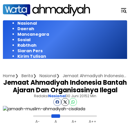
Langsung
ke
konten
Nasional
Daerah
Mancanegara
Sosial
Rabthah
Siaran Pers
Kirim Tulisan
Home
Berita
Nasional
Jemaat Ahmadiyah Indonesia Bantah Ajaran Dan Organisasinya Ilegal
Jemaat Ahmadiyah Indonesia Bantah
Ajaran Dan Organisasinya Ilegal
Redaksi
Nasional
30 Juni 2015
2 Min
A-
A
A+
A++