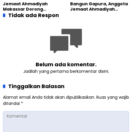
Masjid di Jemaat
Perkuat Kolaborasi Sosial
Jemaat Ahmadiyah
Bangun Gapura, Anggota
Ahmadiyah Sukapura
Makassar Dorong
Jemaat Ahmadiyah
Kesadaran Lingkungan
Tidak ada Respon
Madukara dan Warga
Lewat Edukasi Ekoteologi
Sambut HUT RI ke-81
Belum ada komentar.
Jadilah yang pertama berkomentar disini.
Tinggalkan Balasan
Alamat email Anda tidak akan dipublikasikan.
Ruas yang wajib
ditandai
*