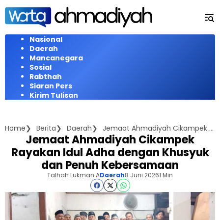
Langsung
ke
konten
Nasional
Daerah
Mancanegara
Sosial
Rabthah
Siaran Pers
Kirim Tulisan
Home
Berita
Daerah
Jemaat Ahmadiyah Cikampek Rayakan Idul Adha dengan Khusyuk dan Penuh Kebersamaan
Jemaat Ahmadiyah Cikampek
Rayakan Idul Adha dengan Khusyuk
dan Penuh Kebersamaan
Talhah Lukman A
Daerah
8 Juni 2026
1 Min