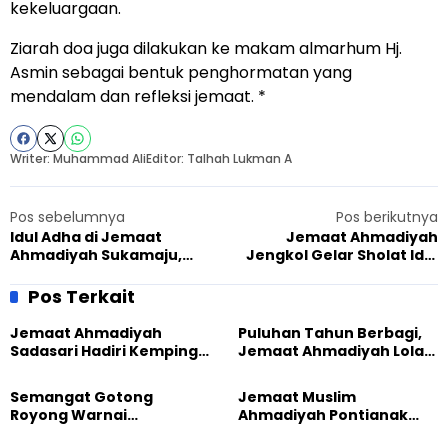
kekeluargaan.
Ziarah doa juga dilakukan ke makam almarhum Hj.
Asmin sebagai bentuk penghormatan yang
mendalam dan refleksi jemaat. *
Writer: Muhammad Ali
Editor: Talhah Lukman A
Pos sebelumnya
Pos berikutnya
Idul Adha di Jemaat
Jemaat Ahmadiyah
Ahmadiyah Sukamaju,
Jengkol Gelar Sholat Idul
Khutbah Tekankan Makna
Adha, Momentum
Pengorbanan Nabi Ibrahim
Penguatan Ketakwaan
Pos Terkait
Jemaat Ahmadiyah
Puluhan Tahun Berbagi,
Sadasari Hadiri Kemping
Jemaat Ahmadiyah Lolak
Pemuda Lintas Agama di
Kembali Salurkan
Majalengka
Sembako kepada Warga
Semangat Gotong
Jemaat Muslim
Royong Warnai
Ahmadiyah Pontianak
Pembangunan Kembali
dan Gereja Katedral