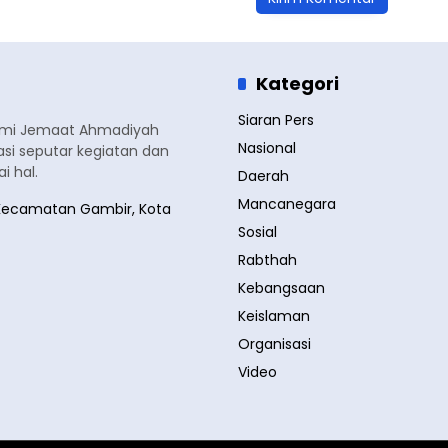
Kategori
Siaran Pers
smi Jemaat Ahmadiyah
Nasional
si seputar kegiatan dan
 hal.
Daerah
Mancanegara
a, Kecamatan Gambir, Kota
Sosial
Rabthah
Kebangsaan
Keislaman
Organisasi
Video