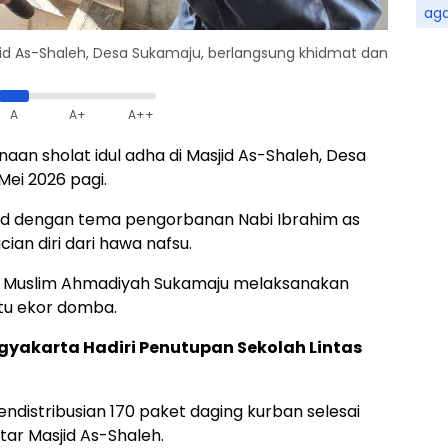
ag
sjid As-Shaleh, Desa Sukamaju, berlangsung khidmat dan
A
A+
A++
naan sholat idul adha di Masjid As-Shaleh, Desa
ei 2026 pagi.
ad dengan tema pengorbanan Nabi Ibrahim as
ian diri dari hawa nafsu.
t Muslim Ahmadiyah Sukamaju melaksanakan
tu ekor domba.
akarta Hadiri Penutupan Sekolah Lintas
distribusian 170 paket daging kurban selesai
ar Masjid As-Shaleh.