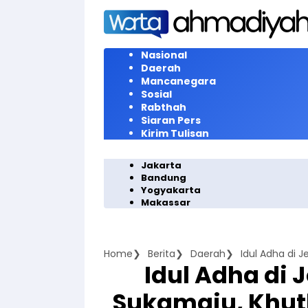
Langsung
ke
konten
Nasional
Daerah
Mancanegara
Sosial
Rabthah
Siaran Pers
Kirim Tulisan
Jakarta
Bandung
Yogyakarta
Makassar
Home
Berita
Daerah
Idul Adha di
Sukamaju, Khu