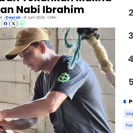
an Nabi Ibrahim
 A
Daerah
8 Juni 2026
1 Min
P
isl
Pe