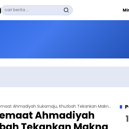
Pencarian
Mi
untuk:
#
Zuhairi Misrawi
#
Zoom
#
Zero Waste
#
Zaki Firdaus
#
Zafrullah Ahmad Pontoh
No Recent Searches Yet.
P
Idul Adha di Jemaat Ahmadiyah Sukamaju, Khutbah Tekankan Makna Pengorbanan Nabi Ibrahim
 Jemaat Ahmadiyah
tbah Tekankan Makna