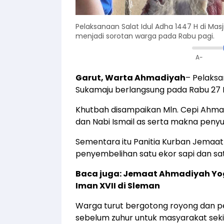
Pelaksanaan Salat Idul Adha 1447 H di Ma
menjadi sorotan warga pada Rabu pagi.
A-
Garut, Warta Ahmadiyah
– Pelaksa
Sukamaju berlangsung pada Rabu 27 M
Khutbah disampaikan Mln. Cepi Ahm
dan Nabi Ismail as serta makna penyuc
Sementara itu Panitia Kurban Jemaa
penyembelihan satu ekor sapi dan sa
Baca juga:
Jemaat Ahmadiyah Yogy
Iman XVII di Sleman
Warga turut bergotong royong dan pen
sebelum zuhur untuk masyarakat sekit