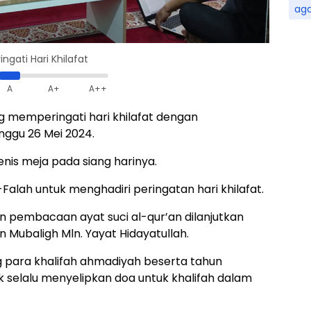
ag
gati Hari Khilafat
A
A+
A++
memperingati hari khilafat dengan
ggu 26 Mei 2024.
enis meja pada siang harinya.
alah untuk menghadiri peringatan hari khilafat.
an pembacaan ayat suci al-qur’an dilanjutkan
Mubaligh Mln. Yayat Hidayatullah.
 para khalifah ahmadiyah beserta tahun
uk selalu menyelipkan doa untuk khalifah dalam