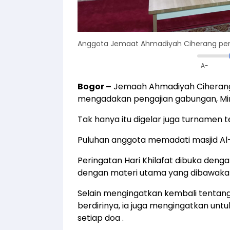
Anggota Jemaat Ahmadiyah Ciherang perin
A-
Bogor
–
Jemaah Ahmadiyah Ciherang 
mengadakan pengajian gabungan, Min
Tak hanya itu digelar juga turnamen t
Puluhan anggota memadati masjid Al-F
Peringatan Hari Khilafat dibuka deng
dengan materi utama yang dibawakan 
Selain mengingatkan kembali tentang
berdirinya, ia juga mengingatkan unt
setiap doa .