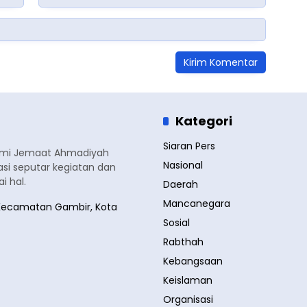
Kategori
Siaran Pers
smi Jemaat Ahmadiyah
Nasional
si seputar kegiatan dan
 hal.
Daerah
Mancanegara
a, Kecamatan Gambir, Kota
Sosial
Rabthah
Kebangsaan
Keislaman
Organisasi