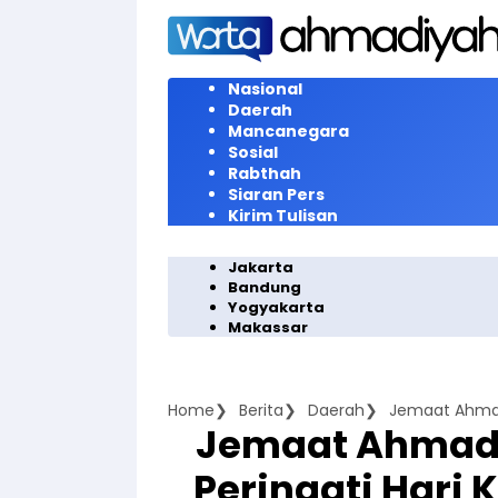
Langsung
ke
konten
Nasional
Daerah
Mancanegara
Sosial
Rabthah
Siaran Pers
Kirim Tulisan
Jakarta
Bandung
Yogyakarta
Makassar
Home
Berita
Daerah
Jemaat Ahmadi
Peringati Hari K