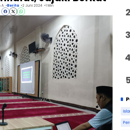
 A
Berita
2 Juni 2024
1 Min
P
isl
Pe