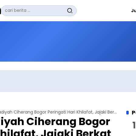
Pencarian
J
untuk:
#
Zuhairi Misrawi
#
Zoom
#
Zero Waste
#
Zaki Firdaus
#
Zafrullah Ahmad Pontoh
No Recent Searches Yet.
P
Jemaat Ahmadiyah Ciherang Bogor Peringati Hari Khilafat, Jajaki Berkat
yah Ciherang Bogor
hilafat, Jajaki Berkat