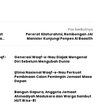
Pos berikutnya
at
Pererat Silaturahmi, Rombongan JAI
a
Manislor Kunjungi Ponpes Al Baasith
aqf-
Generasi Waqf-e-Nau Diajak Mengenal
Diri Sebelum Mengubah Dunia
Ijtima Nasional Waqf-e-Nau Perkuat
Pembinaan Calon Pemimpin Jemaat Masa
Depan
Bangun Gapura, Anggota Jemaat
Ahmadiyah Madukara dan Warga Sambut
HUT RI ke-81