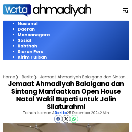
Langsung
ke
konten
Nasional
Daerah
Mancanegara
Sosial
Rabthah
Siaran Pers
Kirim Tulisan
Home
Berita
Jemaat Ahmadiyah Balaigana dan Sintang Manfaatkan Open House Natal Wakil Bupati untuk Jalin Silaturahmi
Jemaat Ahmadiyah Balaigana dan
Sintang Manfaatkan Open House
Natal Wakil Bupati untuk Jalin
Silaturahmi
Talhah Lukman A
Berita
25 Desember 2024
2 Min