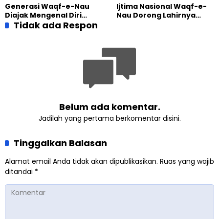
Perkuat Kolaborasi Sosial
Pengabdian
Generasi Waqf-e-Nau
Ijtima Nasional Waqf-e-
Diajak Mengenal Diri
Nau Dorong Lahirnya
Sebelum Mengubah
Tidak ada Respon
Generasi Pengkhidmat
Dunia
yang Militan
Belum ada komentar.
Jadilah yang pertama berkomentar disini.
Tinggalkan Balasan
Alamat email Anda tidak akan dipublikasikan.
Ruas yang wajib
ditandai
*