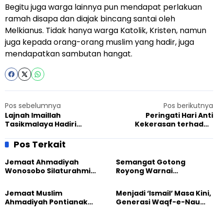
Begitu juga warga lainnya pun mendapat perlakuan
ramah disapa dan diajak bincang santai oleh
Melkianus. Tidak hanya warga Katolik, Kristen, namun
juga kepada orang-orang muslim yang hadir, juga
mendapatkan sambutan hangat.
Pos sebelumnya
Pos berikutnya
Lajnah Imaillah
Peringati Hari Anti
Tasikmalaya Hadiri
Kekerasan terhadap
Peringatan Hari Ibu,
Perempuan, Jemaat
Pentingnya Peran
Ahamdiyah Sadasari
Pos Terkait
Perempuan Menuju
Berpartisipasi dalam Forum
Indonesia Emas
Keadilan
Jemaat Ahmadiyah
Semangat Gotong
Wonosobo Silaturahmi
Royong Warnai
Hangat dengan Jemaat
Pembangunan Kembali
GPdI Eben Haezer
Masjid di Jemaat
Jemaat Muslim
Menjadi ‘Ismail’ Masa Kini,
Ahmadiyah Sukapura
Ahmadiyah Pontianak
Generasi Waqf-e-Nau
dan Gereja Katedral
Diajak Hidup untuk