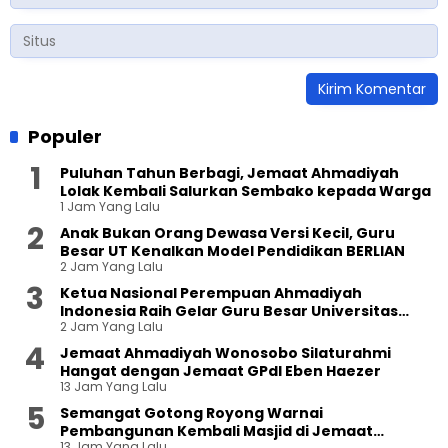
Populer
Puluhan Tahun Berbagi, Jemaat Ahmadiyah
Lolak Kembali Salurkan Sembako kepada Warga
1 Jam Yang Lalu
Anak Bukan Orang Dewasa Versi Kecil, Guru
Besar UT Kenalkan Model Pendidikan BERLIAN
2 Jam Yang Lalu
Ketua Nasional Perempuan Ahmadiyah
Indonesia Raih Gelar Guru Besar Universitas
2 Jam Yang Lalu
Terbuka
Jemaat Ahmadiyah Wonosobo Silaturahmi
Hangat dengan Jemaat GPdI Eben Haezer
13 Jam Yang Lalu
Semangat Gotong Royong Warnai
Pembangunan Kembali Masjid di Jemaat
13 Jam Yang Lalu