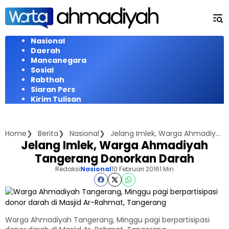
Langsung
ke
konten
Nasional
Daerah
Mancanegara
Sosial
Rabthah
Siaran Pers
Kirim Tulisan
Home
Berita
Nasional
Jelang Imlek, Warga Ahmadiyah Tangerang Donorkan Darah
Jelang Imlek, Warga Ahmadiyah
Tangerang Donorkan Darah
Redaksi
Nasional
10 Februari 2016
1 Min
Warga Ahmadiyah Tangerang, Minggu pagi berpartisipasi