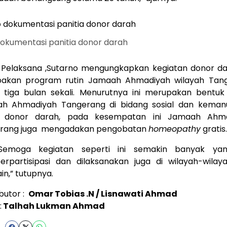
okumentasi panitia donor darah
 Pelaksana ,Sutarno mengungkapkan kegiatan donor dar
akan program rutin Jamaah Ahmadiyah wilayah Tan
p tiga bulan sekali. Menurutnya ini merupakan bentuk
h Ahmadiyah Tangerang di bidang sosial dan kemanu
n donor darah, pada kesempatan ini Jamaah Ahm
rang juga mengadakan pengobatan
homeopathy
gratis.
Semoga kegiatan seperti ini semakin banyak ya
erpartisipasi dan dilaksanakan juga di wilayah-wilay
ain,” tutupnya.
butor :
Omar Tobias .N / Lisnawati Ahmad
:
Talhah Lukman Ahmad