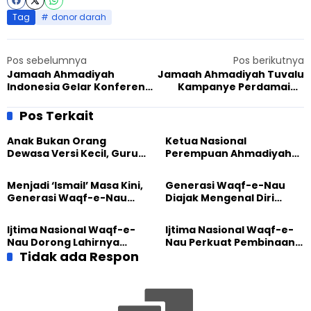
Tag
donor darah
Pos sebelumnya
Pos berikutnya
Jamaah Ahmadiyah
Jamaah Ahmadiyah Tuvalu
Indonesia Gelar Konferensi
Kampanye Perdamaian
Pers Pasca Insiden Bangka
Lewat Siaran Radio
Pos Terkait
Anak Bukan Orang
Ketua Nasional
Dewasa Versi Kecil, Guru
Perempuan Ahmadiyah
Besar UT Kenalkan Model
Indonesia Raih Gelar Guru
Pendidikan BERLIAN
Besar Universitas
Menjadi ‘Ismail’ Masa Kini,
Generasi Waqf-e-Nau
Terbuka
Generasi Waqf-e-Nau
Diajak Mengenal Diri
Diajak Hidup untuk
Sebelum Mengubah
Pengabdian
Dunia
Ijtima Nasional Waqf-e-
Ijtima Nasional Waqf-e-
Nau Dorong Lahirnya
Nau Perkuat Pembinaan
Generasi Pengkhidmat
Tidak ada Respon
Calon Pemimpin Jemaat
yang Militan
Masa Depan