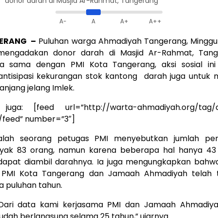
donor darah di Masjid Ar-Rahmat, Tangerang
A-
A
A+
A++
ERANG –
Puluhan warga Ahmadiyah Tangerang, Minggu
mengadakan donor darah di Masjid Ar-Rahmat, Tang
ja sama dengan PMI Kota Tangerang, aksi sosial ini 
ntisipasi kekurangan stok kantong darah juga untuk m
panjang jelang Imlek.
juga: [feed url=”http://warta-ahmadiyah.org/tag/
/feed” number=”3″]
salah seorang petugas PMI menyebutkan jumlah pe
yak 83 orang, namun karena beberapa hal hanya 43
dapat diambil darahnya. Ia juga mengungkapkan bahwa
PMI Kota Tangerang dan Jamaah Ahmadiyah telah te
a puluhan tahun.
Dari data kami kerjasama PMI dan Jamaah Ahmadiy
udah berlangsung selama 25 tahun,” ujarnya.