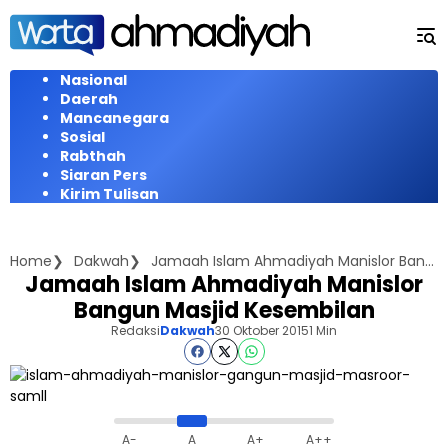
Langsung
ke
konten
Nasional
Daerah
Mancanegara
Sosial
Rabthah
Siaran Pers
Kirim Tulisan
Home
Dakwah
Jamaah Islam Ahmadiyah Manislor Bangun Masjid Kesembilan
Jamaah Islam Ahmadiyah Manislor
Bangun Masjid Kesembilan
Redaksi
Dakwah
30 Oktober 2015
1 Min
A-
A
A+
A++