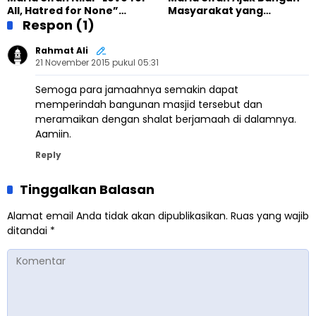
Salanah Internasional
All, Hatred for None”
Masyarakat yang
Ahmadiyah UK
Semakin Relevan di
Respon (1)
Melindungi Anak dan
Tengah Dunia yang
Menghormati Perbedaan
Terbelah
Rahmat Ali
21 November 2015 pukul 05:31
Semoga para jamaahnya semakin dapat
memperindah bangunan masjid tersebut dan
meramaikan dengan shalat berjamaah di dalamnya.
Aamiin.
Reply
Tinggalkan Balasan
Alamat email Anda tidak akan dipublikasikan.
Ruas yang wajib
ditandai
*