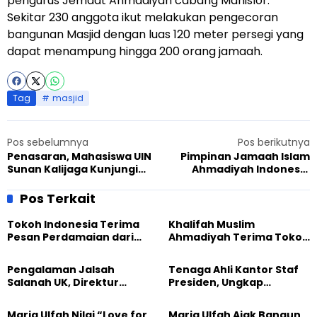
pengurus Jemaat Ahmadiyah cabang Manislor.
Sekitar 230 anggota ikut melakukan pengecoran
bangunan Masjid dengan luas 120 meter persegi yang
dapat menampung hingga 200 orang jamaah.
Tag
masjid
Pos sebelumnya
Pos berikutnya
Penasaran, Mahasiswa UIN
Pimpinan Jamaah Islam
Sunan Kalijaga Kunjungi
Ahmadiyah Indonesia
Jamaah Islam Ahmadiyah
Serukan Shalat Istisqa
Manislor
Pos Terkait
Tokoh Indonesia Terima
Khalifah Muslim
Pesan Perdamaian dari
Ahmadiyah Terima Tokoh
Khalifah Muslim
Indonesia dalam Audiensi
Ahmadiyah
Khusus di Islamabad
Pengalaman Jalsah
Tenaga Ahli Kantor Staf
Salanah UK, Direktur
Presiden, Ungkap
SETARA Institute Soroti
Pengalaman Tak
Kekuatan Kemanusiaan
Tergantikan di Jalsah
Maria Ulfah Nilai “Love for
Maria Ulfah Ajak Bangun