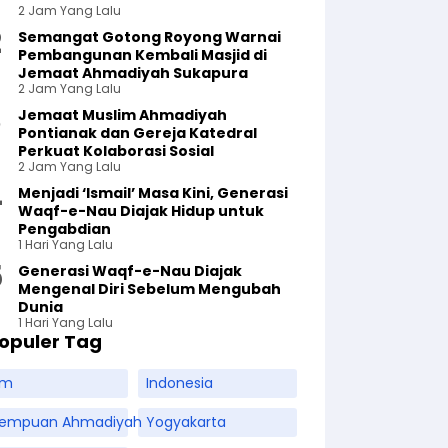
2 Jam Yang Lalu
Semangat Gotong Royong Warnai
Pembangunan Kembali Masjid di
Jemaat Ahmadiyah Sukapura
2 Jam Yang Lalu
Jemaat Muslim Ahmadiyah
Pontianak dan Gereja Katedral
Perkuat Kolaborasi Sosial
2 Jam Yang Lalu
Menjadi ‘Ismail’ Masa Kini, Generasi
Waqf-e-Nau Diajak Hidup untuk
Pengabdian
1 Hari Yang Lalu
Generasi Waqf-e-Nau Diajak
Mengenal Diri Sebelum Mengubah
Dunia
1 Hari Yang Lalu
opuler Tag
am
Indonesia
rempuan Ahmadiyah
Yogyakarta