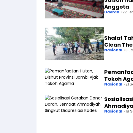
Anggota
Daerah
22 Fe
Shalat Ta
Clean The
Nasional
3 J
Pemanfaat
Tokoh A
Nasional
21 
Sosialisa
Ahmadiyah
Nasional
18 