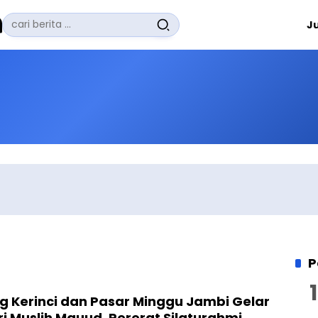
Pencarian
J
untuk:
#
Zuhairi Misrawi
#
Zoom
#
Zero Waste
#
Zaki Firdaus
#
Zafrullah Ahmad Pontoh
No Recent Searches Yet.
P
g Kerinci dan Pasar Minggu Jambi Gelar
ri Muslih Mauud, Pererat Silaturahmi