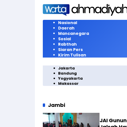
Langsung
ke
konten
Nasional
Daerah
Mancanegara
Sosial
Rabthah
Siaran Pers
Kirim Tulisan
Jakarta
Bandung
Yogyakarta
Makassar
Jambi
JAI Gunun
Jalsah Ha