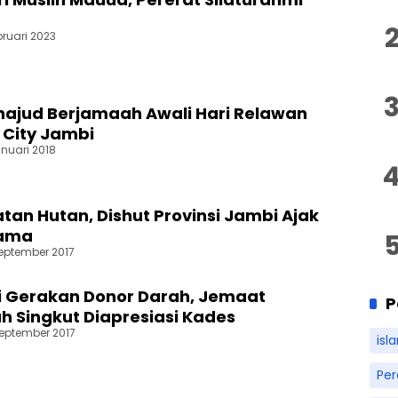
bruari 2023
hajud Berjamaah Awali Hari Relawan
 City Jambi
anuari 2018
an Hutan, Dishut Provinsi Jambi Ajak
gama
September 2017
si Gerakan Donor Darah, Jemaat
P
 Singkut Diapresiasi Kades
September 2017
isl
Pe