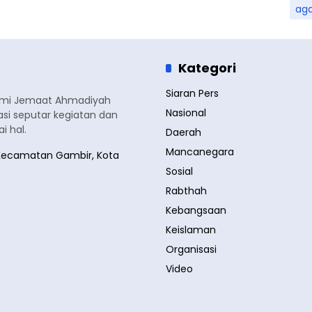
ag
Kategori
Siaran Pers
smi Jemaat Ahmadiyah
Nasional
si seputar kegiatan dan
 hal.
Daerah
Mancanegara
a, Kecamatan Gambir, Kota
Sosial
Rabthah
Kebangsaan
Keislaman
Organisasi
Video