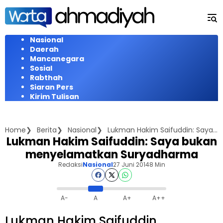
Langsung
ke
konten
Nasional
Daerah
Mancanegara
Sosial
Rabthah
Siaran Pers
Kirim Tulisan
Home
Berita
Nasional
Lukman Hakim Saifuddin: Saya bukan menyelamatkan Suryadharma
Lukman Hakim Saifuddin: Saya bukan
menyelamatkan Suryadharma
Redaksi
Nasional
27 Juni 2014
8 Min
A-
A
A+
A++
Lukman Hakim Saifuddin