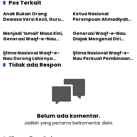
Pos Terkait
Anak Bukan Orang
Ketua Nasional
Dewasa Versi Kecil, Guru
Perempuan Ahmadiyah
Besar UT Kenalkan Model
Indonesia Raih Gelar Guru
Pendidikan BERLIAN
Besar Universitas
Menjadi ‘Ismail’ Masa Kini,
Generasi Waqf-e-Nau
Terbuka
Generasi Waqf-e-Nau
Diajak Mengenal Diri
Diajak Hidup untuk
Sebelum Mengubah
Pengabdian
Dunia
Ijtima Nasional Waqf-e-
Ijtima Nasional Waqf-e-
Nau Dorong Lahirnya
Nau Perkuat Pembinaan
Generasi Pengkhidmat
Tidak ada Respon
Calon Pemimpin Jemaat
yang Militan
Masa Depan
Belum ada komentar.
Jadilah yang pertama berkomentar disini.