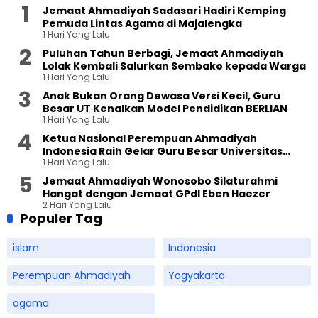
Jemaat Ahmadiyah Sadasari Hadiri Kemping
Pemuda Lintas Agama di Majalengka
1 Hari Yang Lalu
Puluhan Tahun Berbagi, Jemaat Ahmadiyah
Lolak Kembali Salurkan Sembako kepada Warga
1 Hari Yang Lalu
Anak Bukan Orang Dewasa Versi Kecil, Guru
Besar UT Kenalkan Model Pendidikan BERLIAN
1 Hari Yang Lalu
Ketua Nasional Perempuan Ahmadiyah
Indonesia Raih Gelar Guru Besar Universitas
1 Hari Yang Lalu
Terbuka
Jemaat Ahmadiyah Wonosobo Silaturahmi
Hangat dengan Jemaat GPdI Eben Haezer
2 Hari Yang Lalu
Populer Tag
islam
Indonesia
Perempuan Ahmadiyah
Yogyakarta
agama