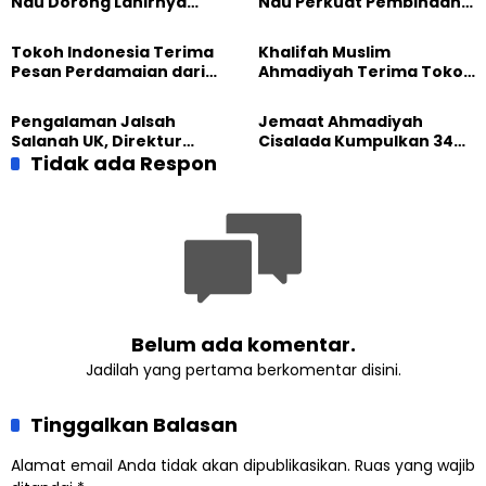
Nau Dorong Lahirnya
Nau Perkuat Pembinaan
Generasi Pengkhidmat
Calon Pemimpin Jemaat
yang Militan
Masa Depan
Tokoh Indonesia Terima
Khalifah Muslim
Pesan Perdamaian dari
Ahmadiyah Terima Tokoh
Khalifah Muslim
Indonesia dalam Audiensi
Ahmadiyah
Khusus di Islamabad
Pengalaman Jalsah
Jemaat Ahmadiyah
Salanah UK, Direktur
Cisalada Kumpulkan 34
SETARA Institute Soroti
Tidak ada Respon
Kantong Darah dalam
Kekuatan Kemanusiaan
Aksi Donor
Belum ada komentar.
Jadilah yang pertama berkomentar disini.
Tinggalkan Balasan
Alamat email Anda tidak akan dipublikasikan.
Ruas yang wajib