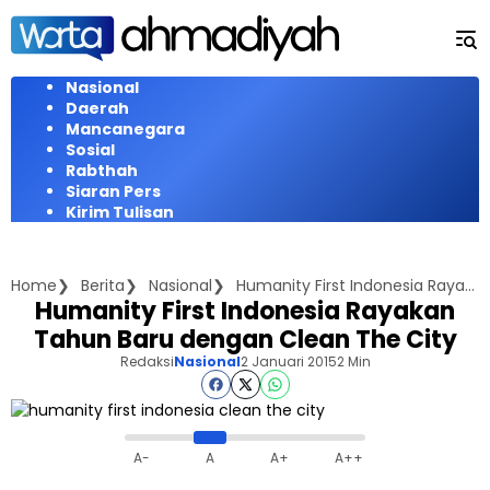
Langsung
ke
konten
Nasional
Daerah
Mancanegara
Sosial
Rabthah
Siaran Pers
Kirim Tulisan
Home
Berita
Nasional
Humanity First Indonesia Rayakan Tahun Baru dengan Clean The City
Humanity First Indonesia Rayakan
Tahun Baru dengan Clean The City
Redaksi
Nasional
2 Januari 2015
2 Min
A-
A
A+
A++