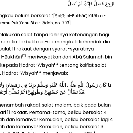
اِرْجِعْ فَصَلِّ فَإِنَّكَ لَمْ تُصَلِّ.
Engkau belum bersalat.”
[Ṣaḥīḥ al-Bukhārī, Kitāb al-
mmu Rukū‘ahu Bi al-I‘ādah, no. 793]
elakukan salat tanpa lahirnya ketenangan bagi
 mereka terbukti sia-sia mengikuti kehendak diri
rsalat 11 rakaat dengan syarat-syaratnya
rh
Al-Bukhārī
meriwayatkan dari Abū Salamah bin
ra
kepada Ḥaḍrat ‘Ā’isyah
tentang kaifiat salat
ra
Ḥaḍrat ‘Ā’isyah
menjawab:
مَا كَانَ رَسُوْلُ اللّٰهِ صَلَّى اللّٰهُ عَلَيْهِ وَسَلَّمَ يَزِيْدُ فِي رَمَضَانَ وَل،
فَلَا تَسْأَلْ عَنْ حُسْنِهِنَّ وَطُوْلِهِنَّ! ثُمَّ يُصَلِّيْ أَرْبَعًا، فَلَا تَسْأَلْ عَنْ حُسْنِهِنَّ وَطُوْلِهِنَّ! ثُمَّ يُصَلِّيْ ثَلَاثًا.
enambah rakaat salat malam, baik pada bulan
ari 11 rakaat. Pertama-tama, beliau bersalat 4
h dan lamanya! Kemudian, beliau bersalat lagi 4
ah dan lamanya! Kemudian, beliau bersalat 3