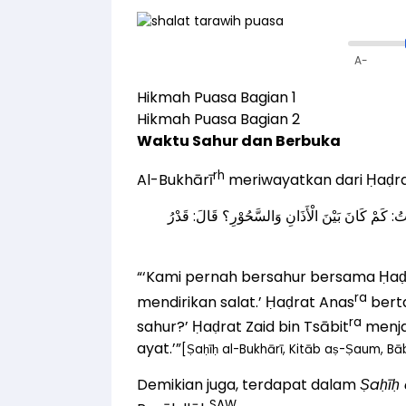
A-
Hikmah Puasa Bagian 1
Hikmah Puasa Bagian 2
Waktu Sahur dan Berbuka
rh
Al-Bukhārī
meriwayatkan dari Ḥaḍrat
ُلْتُ: كَمْ كَانَ بَيْنَ الْأَذَانِ وَالسَّحُوْرِ؟ قَالَ: قَدْرُ
“‘Kami pernah bersahur bersama Ḥaḍ
ra
mendirikan salat.’ Ḥaḍrat Anas
berta
ra
sahur?’ Ḥaḍrat Zaid bin Tsābit
menja
ayat.’”
[Ṣaḥīḥ al-Bukhārī, Kitāb aṣ-Ṣaum, Bā
Demikian juga, terdapat dalam
Ṣaḥīḥ 
SAW