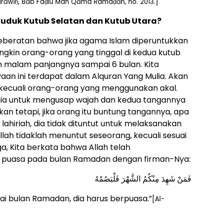
Tarāwīḥ, Bāb Faḍlu Man Qāma Ramaḍān, no. 2013.]
uduk Kutub Selatan dan Kutub Utara?
keberatan bahwa jika agama Islam diperuntukkan
gkin orang-orang yang tinggal di kedua kutub
 malam panjangnya sampai 6 bulan. Kita
an ini terdapat dalam Alquran Yang Mulia. Akan
 kecuali orang-orang yang menggunakan akal.
sia untuk mengusap wajah dan kedua tangannya
kan tetapi, jika orang itu buntung tangannya, apa
ahiriah, dia tidak dituntut untuk melaksanakan
ah tidaklah menuntut seseorang, kecuali sesuai
, Kita berkata bahwa Allah telah
puasa pada bulan Ramadan dengan firman-Nya:
فَمَنْ شَهِدَ مِنْكُمُ الشَّهْرَ فَلْيَصُمْهُ
ai bulan Ramadan, dia harus berpuasa.”
[Al-