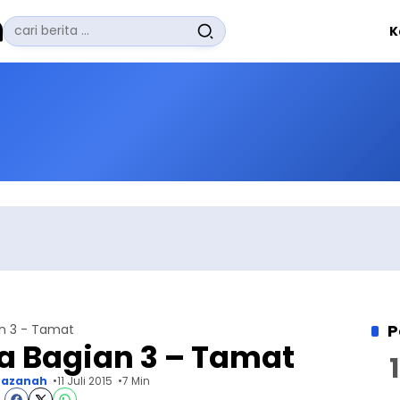
Pencarian
K
untuk:
#
Zuhairi Misrawi
#
Zoom
#
Zero Waste
#
Zaki Firdaus
#
Zafrullah Ahmad Pontoh
No Recent Searches Yet.
P
n 3 - Tamat
 Bagian 3 – Tamat
hazanah
11 Juli 2015
7 Min