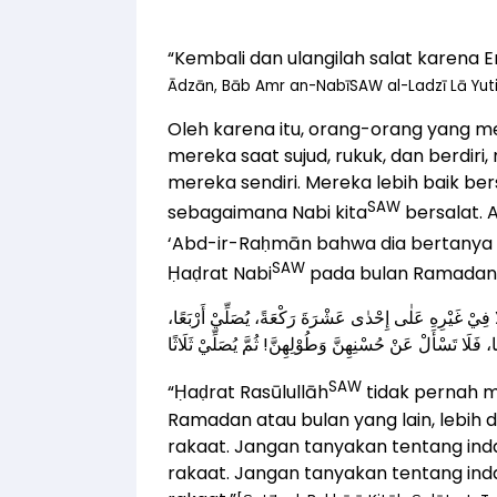
“Kembali dan ulangilah salat karena 
Ādzān, Bāb Amr an-NabīSAW al-Ladzī Lā Yuti
Oleh karena itu, orang-orang yang m
mereka saat sujud, rukuk, dan berdiri,
mereka sendiri. Mereka lebih baik be
SAW
sebagaimana Nabi kita
bersalat. 
‘Abd-ir-Raḥmān
bahwa dia bertanya 
SAW
Ḥaḍrat Nabi
pada bulan Ramadan. 
َا فِيْ غَيْرِهِ عَلٰى إِحْدٰى عَشْرَةَ رَكْعَةً، يُصَلِّيْ أَرْبَعًا
SAW
“Ḥaḍrat Rasūlullāh
tidak pernah m
Ramadan atau bulan yang lain, lebih d
rakaat. Jangan tanyakan tentang inda
rakaat. Jangan tanyakan tentang ind