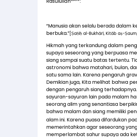
Rasūlullāh
:
“Manusia akan selalu berada dalam
berbuka.”
[Ṣaḥīḥ al-Bukhārī, Kitāb aṣ-Ṣaum, B
Hikmah yang terkandung dalam peng
supaya seseorang yang berpuasa m
siang sampai suatu batas tertentu. T
astronomi bahwa matahari, bulan, da
satu sama lain. Karena pengaruh gravit
Demikian juga, Kita melihat bahwa
dengan pengaruh siang terhadapnya.
sayuran-sayuran lain pada malam hari
seorang alim yang senantiasa berpiki
bahwa malam dan siang memiliki pe
alam ini. Karena puasa difardukan p
memerintahkan agar seseorang yan
memperlambat sahur supaya ada kete