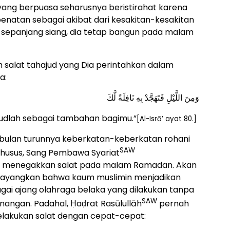
ang berpuasa seharusnya beristirahat karena
natan sebagai akibat dari kesakitan-kesakitan
s sepanjang siang, dia tetap bangun pada malam
 salat tahajud yang Dia perintahkan dalam
a:
وَمِنَ اللَّيْلِ فَتَهَجَّدْ بِهِ نَافِلَةً لَّكَ
udlah sebagai tambahan bagimu.”
[Al-Isrā’ ayat 80.]
bulan turunnya keberkatan-keberkatan rohani
SAW
husus, Sang Pembawa Syariat
k menegakkan salat pada malam Ramadan. Akan
isayangkan bahwa kaum muslimin menjadikan
bagai ajang olahraga belaka yang dilakukan tanpa
SAW
enangan. Padahal, Ḥaḍrat Rasūlullāh
pernah
lakukan salat dengan cepat-cepat: