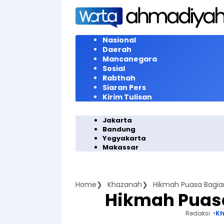
Langsung
ke
konten
Nasional
Daerah
Mancanegara
Sosial
Rabthah
Siaran Pers
Kirim Tulisan
Jakarta
Bandung
Yogyakarta
Makassar
Home
Khazanah
Hikmah Puasa Bagia
Hikmah Puasa
Redaksi
K