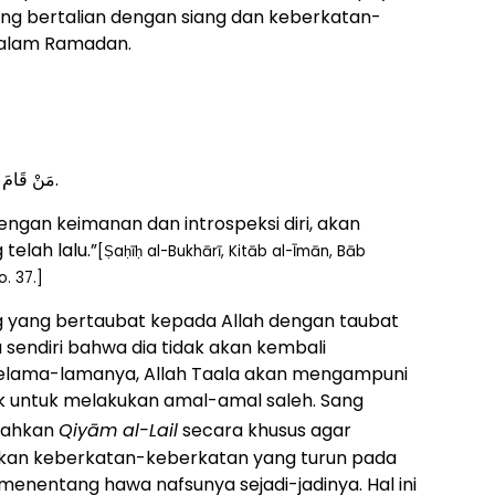
ng bertalian dengan siang dan keberkatan-
malam Ramadan.
مَنْ قَامَ رَمَضَانَ إِيمَانًا وَّاحْتِسَابًا غُفِرَ لَهُ مَا تَقَدَّمَ مِنْ ذَنْبِهِ.
gan keimanan dan introspeksi diri, akan
elah lalu.”
[Ṣaḥīḥ al-Bukhārī, Kitāb al-Īmān, Bāb
. 37.]
 yang bertaubat kepada Allah dengan taubat
a sendiri bahwa dia tidak akan kembali
elama-lamanya, Allah Taala akan mengampuni
 untuk melakukan amal-amal saleh. Sang
tahkan
Qiyām al-Lail
secara khusus agar
an keberkatan-keberkatan yang turun pada
nentang hawa nafsunya sejadi-jadinya. Hal ini