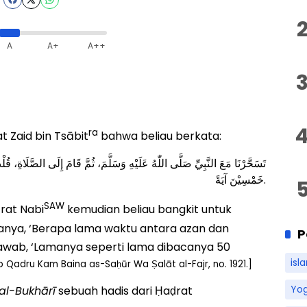
A
A+
A++
ra
 Zaid bin Tsābit
bahwa beliau berkata:
تَسَحَّرْنَا مَعَ النَّبِيِّ صَلَّى اللّٰهُ عَلَيْهِ وَسَلَّمَ، ثُمَّ قَامَ إِلَى الصَّلَاةِ، ق
خَمْسِيْنَ آيَةً.
SAW
rat Nabi
kemudian beliau bangkit untuk
nya, ‘Berapa lama waktu antara azan dan
P
wab, ‘Lamanya seperti lama dibacanya 50
isl
b Qadru Kam Baina as-Saḥūr Wa Ṣalāt al-Fajr, no. 1921.]
Yo
al-Bukhārī
sebuah hadis dari Ḥaḍrat