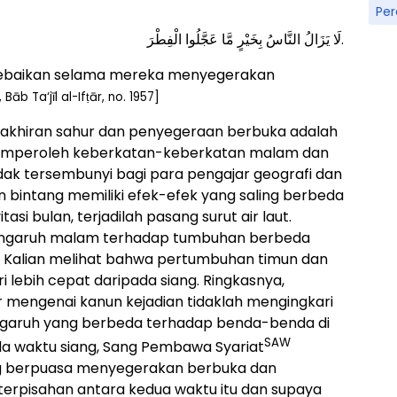
Pe
لَا يَزَالُ النَّاسُ بِخَيْرٍ مَّا عَجَّلُوا الْفِطْرَ.
 kebaikan selama mereka menyegerakan
āb Ta‘jīl al-Ifṭār, no. 1957]
akhiran sahur dan penyegeraan berbuka adalah
emperoleh keberkatan-keberkatan malam dan
idak tersembunyi bagi para pengajar geografi dan
n bintang memiliki efek-efek yang saling berbeda
asi bulan, terjadilah pasang surut air laut.
 pengaruh malam terhadap tumbuhan berbeda
 Kalian melihat bahwa pertumbuhan timun dan
 lebih cepat daripada siang. Ringkasnya,
r mengenai kanun kejadian tidaklah mengingkari
ngaruh yang berbeda terhadap benda-benda di
SAW
ada waktu siang, Sang Pembawa Syariat
g berpuasa menyegerakan berbuka dan
rpisahan antara kedua waktu itu dan supaya