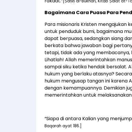
rakaat.”
[Ṣaḥīḥ al-Bukhārī, Kitāb Ṣalāt at-
Bagaimana Cara Puasa Para Pend
Para misionaris Kristen mengajukan 
untuk penduduk bumi, bagaimana mun
dapat berpuasa, sedangkan siang dan
berkata bahwa jawaban bagi pertanya
tetapi, tidak ada yang membacanya,
Lihatlah! Allah memerintahkan manu
sampai siku ketika hendak bersalat. A
hukum yang berlaku atasnya? Secara l
hukum mengusap tangan ini karena All
dengan kemampuannya. Demikian juga
memerintahkan untuk melaksanakan 
“Siapa di antara Kalian yang menjump
Baqarah ayat 186.]