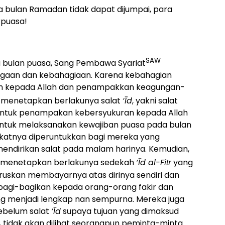
a bulan Ramadan tidak dapat dijumpai, para
rpuasa!
SAW
a bulan puasa, Sang Pembawa Syariat
egaan dan kebahagiaan. Karena kebahagian
ah kepada Allah dan penampakkan keagungan-
 menetapkan berlakunya salat
‘Īd
, yakni salat
bentuk penampakan kebersyukuran kepada Allah
untuk melaksanakan kewajiban puasa pada bulan
katnya diperuntukkan bagi mereka yang
ndirikan salat pada malam harinya. Kemudian,
h menetapkan berlakunya sedekah
‘Īd al-Fiṭr
yang
aruskan membayarnya atas dirinya sendiri dan
ibagi-bagikan kepada orang-orang fakir dan
g menjadi lengkap nan sempurna. Mereka juga
ebelum salat
‘Īd
supaya tujuan yang dimaksud
, tidak akan dilihat seorangpun peminta-minta