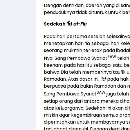
Dengan demikian, daerah yang di san
penduduknya tidak dituntuk untuk be
Sedekah
‘Īd al-Fiṭr
Pada hari pertama setelah selesainy
menetapkan hari
‘Īd
sebagai hari kel
seorang mukmin terletak pada ibad
SAW
Nya, Sang Pembawa Syariat
telah
keenam pada hari itu sebagai satu 
bahwa Dia telah memberinya taufik 
Ramadan. Atas dasar ini,
‘Īd
pada haki
berpuasa pada bulan Ramadan dan me
SAW
Sang Pembawa Syariat
juga tela
setiap orang dari antara mereka dih
atas keluarganya. Sedekah ini akan d
miskin agar kegembiraan semua oran
diperintahkan untuk membayarnya s
tadi dapat dipenuhi. Dengan demikian