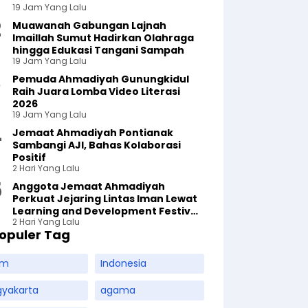
19 Jam Yang Lalu
Muawanah Gabungan Lajnah
Imaillah Sumut Hadirkan Olahraga
hingga Edukasi Tangani Sampah
19 Jam Yang Lalu
Pemuda Ahmadiyah Gunungkidul
Raih Juara Lomba Video Literasi
2026
19 Jam Yang Lalu
Jemaat Ahmadiyah Pontianak
Sambangi AJI, Bahas Kolaborasi
Positif
2 Hari Yang Lalu
Anggota Jemaat Ahmadiyah
Perkuat Jejaring Lintas Iman Lewat
Learning and Development Festival
2 Hari Yang Lalu
di Yogyakarta
opuler Tag
am
Indonesia
gyakarta
agama