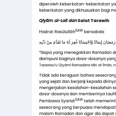
diperoleh keberkatan-keberkatan ya
keberkatan yang dikhususkan bagi 
Qiyām al-Lail
dan
Salat Tarawih
SAW
Ḥaḍrat Rasūlullāh
bersabda:
“Siapa yang menegakkan Ramadan den
diampuni baginya dosa-dosanya yang t
Taṭawwu‘u Qiyāmi Ramaḍāna Min al-Īmān, no
Tidak ada keraguan bahwa seseorang
yang sejati dan berjanji kepada diriny
mengerjakan kesalahan-kesalahan s
dosa-dosanya dan memberinya taufik
SAW
Pembawa Syariat
telah memerin
seseorang yang berpuasa mendapatk
malam Ramadan dan agar dia dapat me