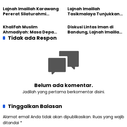
Imaillah Tanjung Medan
Hadirkan Olahraga
Gelar Diskusi dan
hingga Edukasi Tangani
Lajnah Imaillah Karawang
Lajnah Imaillah
Tadabbur Alam
Sampah
Pererat Silaturahmi
Tasikmalaya Tunjukkan
dengan Warga Lewat
Kiprah KSU Kusumawangi
Masak Bersama
Bangun Ekonomi
Khalifah Muslim
Diskusi Lintas Iman di
Keluarga
Ahmadiyah: Masa Depan
Bandung, Lajnah Imaillah
Anak Dimulai dari
Tidak ada Respon
Tekankan Pentingnya
Perempuan yang Terus
Resiliensi
Belajar
Belum ada komentar.
Jadilah yang pertama berkomentar disini.
Tinggalkan Balasan
Alamat email Anda tidak akan dipublikasikan.
Ruas yang wajib
ditandai
*