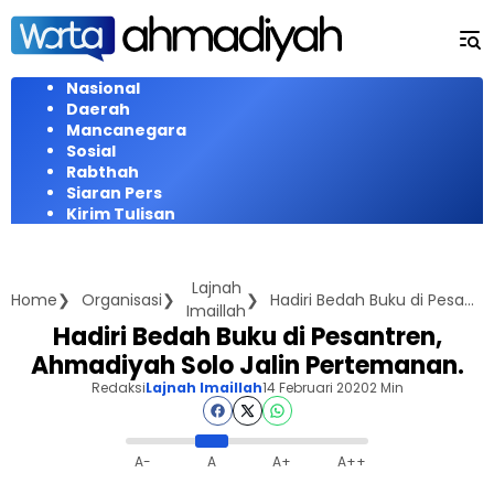
Langsung
ke
konten
Nasional
Daerah
Mancanegara
Sosial
Rabthah
Siaran Pers
Kirim Tulisan
Lajnah
Home
Organisasi
Hadiri Bedah Buku di Pesantren, Ahmadiyah Solo Jalin Pertemanan.
Imaillah
Hadiri Bedah Buku di Pesantren,
Ahmadiyah Solo Jalin Pertemanan.
Redaksi
Lajnah Imaillah
14 Februari 2020
2 Min
A-
A
A+
A++