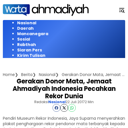
Langsung
ke
konten
Nasional
Daerah
Mancanegara
Sosial
Rabthah
Siaran Pers
Kirim Tulisan
Home
Berita
Nasional
Gerakan Donor Mata, Jemaat Ahmadiyah Indonesia Pecahkan Rekor Dunia
Gerakan Donor Mata, Jemaat
Ahmadiyah Indonesia Pecahkan
Rekor Dunia
Redaksi
Nasional
22 Juli 2017
2 Min
Pendiri Museum Rekor Indonesia, Jaya Suparna menyerahkan
plakat penghargaan rekor pendonor mata terbanyak kepada