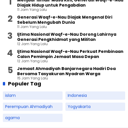
Menjadi ‘Ismail’ Masa Kini, Generasi Waqf-e-Nau
Diajak Hidup untuk Pengabdian
11 Jam Yang Lalu
Generasi Waqf-e-Nau Diajak Mengenal Diri
Sebelum Mengubah Dunia
11 Jam Yang Lalu
Ijtima Nasional Waqf-e-Nau Dorong Lahirnya
Generasi Pengkhidmat yang Militan
12 Jam Yang Lalu
Ijtima Nasional Waqf-e-Nau Perkuat Pembinaan
Calon Pemimpin Jemaat Masa Depan
12 Jam Yang Lalu
Jemaat Ahmadiyah Banjarnegara Hadiri Doa
Bersama Tasyakuran Nyadran Warga
15 Jam Yang Lalu
Populer Tag
islam
Indonesia
Perempuan Ahmadiyah
Yogyakarta
agama