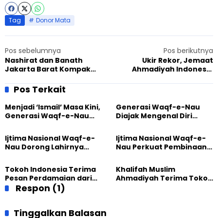
Tag
Donor Mata
Pos sebelumnya
Pos berikutnya
Nashirat dan Banath
Ukir Rekor, Jemaat
Jakarta Barat Kompak
Ahmadiyah Indonesia
Bikin Cilok
Banjir Pujian Warganet
Pos Terkait
Menjadi ‘Ismail’ Masa Kini,
Generasi Waqf-e-Nau
Generasi Waqf-e-Nau
Diajak Mengenal Diri
Diajak Hidup untuk
Sebelum Mengubah
Pengabdian
Dunia
Ijtima Nasional Waqf-e-
Ijtima Nasional Waqf-e-
Nau Dorong Lahirnya
Nau Perkuat Pembinaan
Generasi Pengkhidmat
Calon Pemimpin Jemaat
yang Militan
Masa Depan
Tokoh Indonesia Terima
Khalifah Muslim
Pesan Perdamaian dari
Ahmadiyah Terima Tokoh
Khalifah Muslim
Respon (1)
Indonesia dalam Audiensi
Ahmadiyah
Khusus di Islamabad
Tinggalkan Balasan