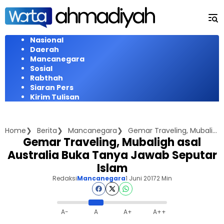
Langsung
ke
konten
Nasional
Daerah
Mancanegara
Sosial
Rabthah
Siaran Pers
Kirim Tulisan
Home
Berita
Mancanegara
Gemar Traveling, Mubaligh asal Australia Buka Tanya Jawab Seputar Islam
Gemar Traveling, Mubaligh asal
Australia Buka Tanya Jawab Seputar
Islam
Redaksi
Mancanegara
1 Juni 2017
2 Min
A-
A
A+
A++