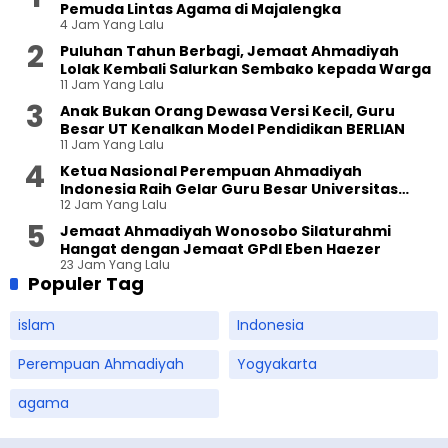
Pemuda Lintas Agama di Majalengka
4 Jam Yang Lalu
Puluhan Tahun Berbagi, Jemaat Ahmadiyah
Lolak Kembali Salurkan Sembako kepada Warga
11 Jam Yang Lalu
Anak Bukan Orang Dewasa Versi Kecil, Guru
Besar UT Kenalkan Model Pendidikan BERLIAN
11 Jam Yang Lalu
Ketua Nasional Perempuan Ahmadiyah
Indonesia Raih Gelar Guru Besar Universitas
12 Jam Yang Lalu
Terbuka
Jemaat Ahmadiyah Wonosobo Silaturahmi
Hangat dengan Jemaat GPdI Eben Haezer
23 Jam Yang Lalu
Populer Tag
islam
Indonesia
Perempuan Ahmadiyah
Yogyakarta
agama