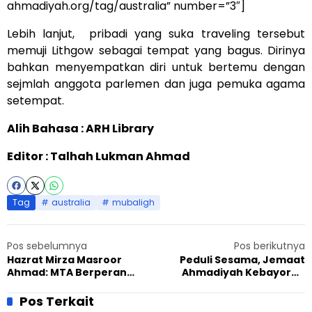
ahmadiyah.org/tag/australia” number=”3″]
Lebih lanjut, pribadi yang suka traveling tersebut
memuji Lithgow sebagai tempat yang bagus. Dirinya
bahkan menyempatkan diri untuk bertemu dengan
sejmlah anggota parlemen dan juga pemuka agama
setempat.
Alih Bahasa : ARH Library
Editor : Talhah Lukman Ahmad
Tag
australia
mubaligh
Pos sebelumnya
Pos berikutnya
Hazrat Mirza Masroor
Peduli Sesama, Jemaat
Ahmad: MTA Berperan
Ahmadiyah Kebayoran
Besar Dalam Penyebaran
Gelar Bazar Ramadan
Islam
Pos Terkait