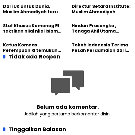
Dari UK untuk Dunia,
Direktur Setara Institute:
Muslim Ahmadiyah terus
Muslim Ahmadiyah
perkuat Persaudaraan
membangun Perdamaian
Kemanusiaan Global
Dunia dari “Infrastruktur
Staf Khusus Kemenag RI
Hindari Prasangka ,
Kemanusiaan”
saksikan nilai nilai Islam
Tenaga Ahli Utama
dalam Jalsah Salanah
Kantor Staf Presiden cek
Internasional Muslim
fakta langsung
Ketua Komnas
Tokoh Indonesia Terima
Ahmadiyah UK 2026
kehidupan Muslim
Perempuan RI temukan
Pesan Perdamaian dari
Ahmadiyah di Inggris
optimisme
Tidak ada Respon
Khalifah Muslim
Pemberdayaan
Ahmadiyah
Perempuan dari Sebuah
Pertemuan Umat Islam di
Inggris
Belum ada komentar.
Jadilah yang pertama berkomentar disini.
Tinggalkan Balasan