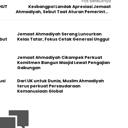
Pos berikutnya
HUT
Kesbangpol Landak Apresiasi Jemaat
Ahmadiyah, Sebut Taat Aturan Pemerintah
dan Cinta Damai
Jemaat Ahmadiyah Serang Luncurkan
but
Kelas Tatar, Fokus Cetak Generasi Unggul
Jemaat Ahmadiyah Cikampek Perkuat
Komitmen Bangun Masjid Lewat Pengajian
Gabungan
usi
Dari UK untuk Dunia, Muslim Ahmadiyah
terus perkuat Persaudaraan
Kemanusiaan Global