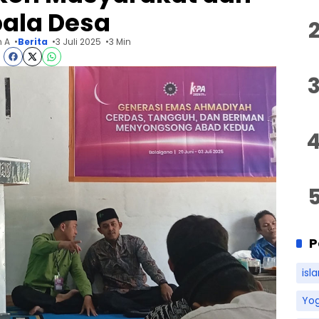
ala Desa
 A
Berita
3 Juli 2025
3 Min
P
isl
Yo