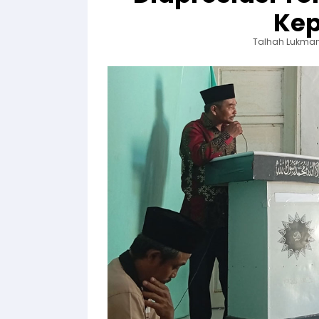
Kep
Talhah Lukman