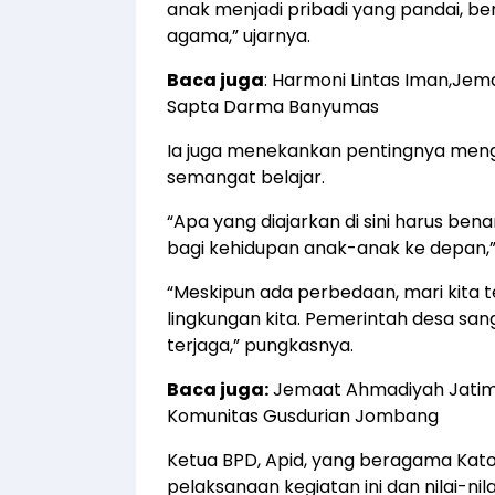
anak menjadi pribadi yang pandai, be
agama,” ujarnya.
Baca juga
:
Harmoni Lintas Iman,Jem
Sapta Darma Banyumas
Ia juga menekankan pentingnya men
semangat belajar.
“Apa yang diajarkan di sini harus ben
bagi kehidupan anak-anak ke depan,” 
“Meskipun ada perbedaan, mari kita 
lingkungan kita. Pemerintah desa sa
terjaga,” pungkasnya.
Baca juga:
Jemaat Ahmadiyah Jatim 
Komunitas Gusdurian Jombang
Ketua BPD, Apid, yang beragama Kato
pelaksanaan kegiatan ini dan nilai-nila