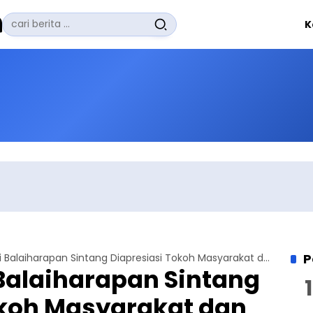
Pencarian
K
untuk:
#
Zuhairi Misrawi
#
Zoom
#
Zero Waste
#
Zaki Firdaus
#
Zafrullah Ahmad Pontoh
No Recent Searches Yet.
P
Gelaran KPA di Balaiharapan Sintang Diapresiasi Tokoh Masyarakat dan Kepala Desa
Balaiharapan Sintang
okoh Masyarakat dan