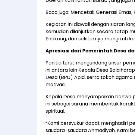
Daerah Kalimantan Barat, yang juga
Baca juga:
Mencetak Generasi Emas, K
Kegiatan ini diawali dengan siaran l
kemudian dilanjutkan secara tatap muk
Entikong, dan sekitarnya mengikuti ke
Apresiasi dari Pemerintah Desa d
Panitia turut mengundang unsur peme
ini antara lain Kepala Desa Balaihar
Desa (BPD) Apid, serta tokoh agam
motivasi.
Kepala Desa menyampaikan bahwa pe
ini sebagai sarana membentuk karak
spiritual.
“Kami bersyukur dapat menghadiri pe
saudara-saudara Ahmadiyah. Kami be