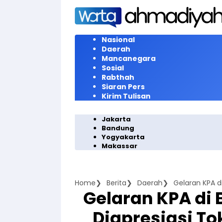
Langsung
ke
konten
Nasional
Daerah
Mancanegara
Sosial
Rabthah
Siaran Pers
Kirim Tulisan
Jakarta
Bandung
Yogyakarta
Makassar
Home
Berita
Daerah
Gelaran KPA di 
Diapresiasi T