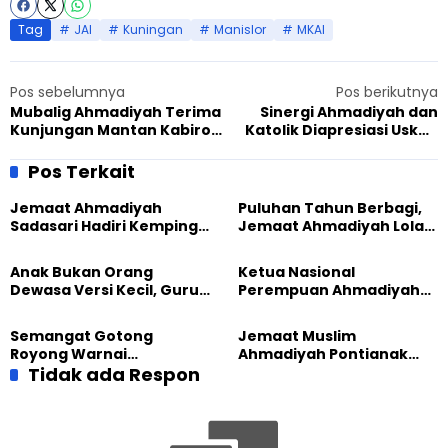
Tag
JAI
Kuningan
Manislor
MKAI
Pos sebelumnya
Pos berikutnya
Mubalig Ahmadiyah Terima
Sinergi Ahmadiyah dan
Kunjungan Mantan Kabiro
Katolik Diapresiasi Uskup
Pemprov Papua Barat
Agung Medan
Pos Terkait
Jemaat Ahmadiyah
Puluhan Tahun Berbagi,
Sadasari Hadiri Kemping
Jemaat Ahmadiyah Lolak
Pemuda Lintas Agama di
Kembali Salurkan
Majalengka
Sembako kepada Warga
Anak Bukan Orang
Ketua Nasional
Dewasa Versi Kecil, Guru
Perempuan Ahmadiyah
Besar UT Kenalkan Model
Indonesia Raih Gelar Guru
Pendidikan BERLIAN
Besar Universitas
Semangat Gotong
Jemaat Muslim
Terbuka
Royong Warnai
Ahmadiyah Pontianak
Pembangunan Kembali
Tidak ada Respon
dan Gereja Katedral
Masjid di Jemaat
Perkuat Kolaborasi Sosial
Ahmadiyah Sukapura