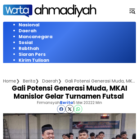
Langsung
ke
konten
Nasional
Daerah
Mancanegara
Sosial
Rabthah
Siaran Pers
Kirim Tulisan
Home
Berita
Daerah
Gali Potensi Generasi Muda, MKAI Manislor Gelar Turnamen Futsal
Gali Potensi Generasi Muda, MKAI
Manislor Gelar Turnamen Futsal
Firmansyah
Berita
5 Mei 2022
2 Min