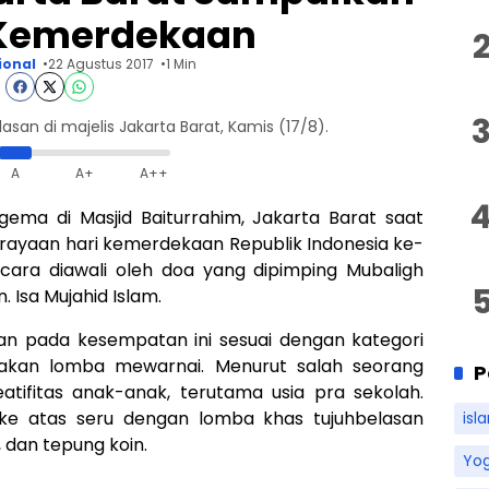
Kemerdekaan
ional
22 Agustus 2017
1 Min
san di majelis Jakarta Barat, Kamis (17/8).
A
A+
A++
ema di Masjid Baiturrahim, Jakarta Barat saat
ayaan hari kemerdekaan Republik Indonesia ke-
Acara diawali oleh doa yang dipimping Mubaligh
 Isa Mujahid Islam.
an pada kesempatan ini sesuai dengan kategori
akan lomba mewarnai. Menurut salah seorang
P
eatifitas anak-anak, terutama usia pra sekolah.
 ke atas seru dengan lomba khas tujuhbelasan
isl
 dan tepung koin.
Yo