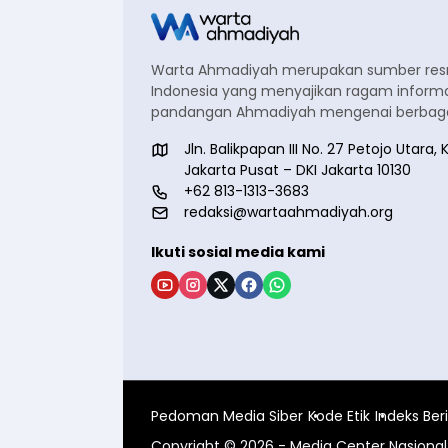
Warta Ahmadiyah merupakan sumber re
Indonesia yang menyajikan ragam informa
pandangan Ahmadiyah mengenai berbagai
Jln. Balikpapan III No. 27 Petojo Utar
Jakarta Pusat – DKI Jakarta 10130
+62 813-1313-3683
redaksi@wartaahmadiyah.org
Ikuti sosial media kami
Pedoman Media Siber
Kode Etik
Indeks Ber
Copyright © 2026 - Media Center Nasion