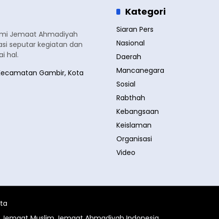
Kategori
Siaran Pers
smi Jemaat Ahmadiyah
Nasional
si seputar kegiatan dan
 hal.
Daerah
Mancanegara
a, Kecamatan Gambir, Kota
Sosial
Rabthah
Kebangsaan
Keislaman
Organisasi
Video
ita
al Jemaat Muslim Jemaat Ahmadiyah Indonesia