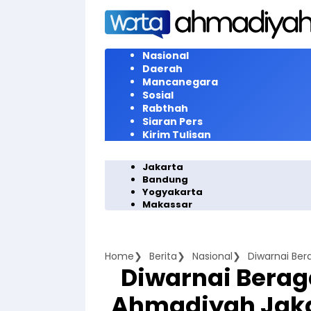
Langsung
ke
konten
Nasional
Daerah
Mancanegara
Sosial
Rabthah
Siaran Pers
Kirim Tulisan
Jakarta
Bandung
Yogyakarta
Makassar
Home
Berita
Nasional
Diwarnai Bera
Ahmadiyah Jaka