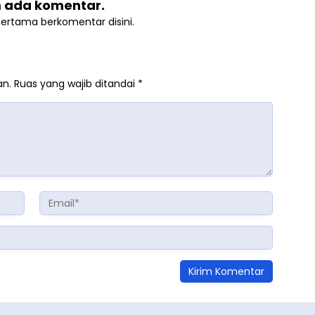
 ada komentar.
pertama berkomentar disini.
an.
Ruas yang wajib ditandai
*