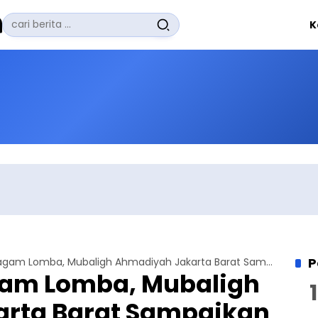
Pencarian
K
untuk:
#
Zuhairi Misrawi
#
Zoom
#
Zero Waste
#
Zaki Firdaus
#
Zafrullah Ahmad Pontoh
No Recent Searches Yet.
P
Diwarnai Beragam Lomba, Mubaligh Ahmadiyah Jakarta Barat Sampaikan Makna Kemerdekaan
gam Lomba, Mubaligh
rta Barat Sampaikan