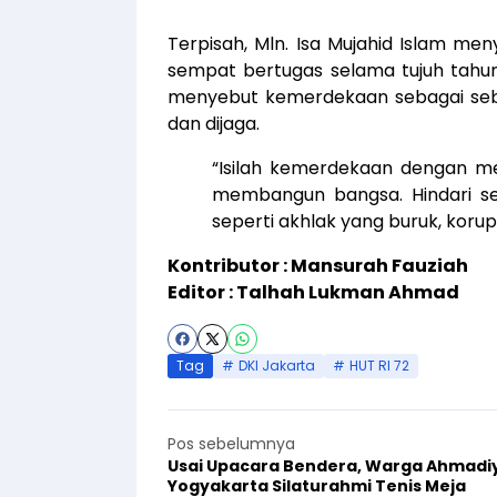
Terpisah, Mln. Isa Mujahid Islam 
sempat bertugas selama tujuh tahu
menyebut kemerdekaan sebagai sebua
dan dijaga.
“Isilah kemerdekaan dengan me
membangun bangsa. Hindari s
seperti akhlak yang buruk, koru
Kontributor : Mansurah Fauziah
Editor : Talhah Lukman Ahmad
Tag
DKI Jakarta
HUT RI 72
Pos sebelumnya
Usai Upacara Bendera, Warga Ahmadi
Yogyakarta Silaturahmi Tenis Meja