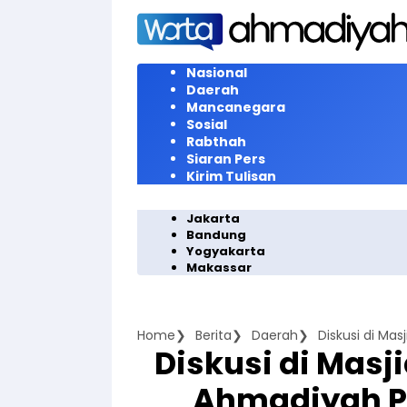
Langsung
ke
konten
Nasional
Daerah
Mancanegara
Sosial
Rabthah
Siaran Pers
Kirim Tulisan
Jakarta
Bandung
Yogyakarta
Makassar
Home
Berita
Daerah
Diskusi di Masj
Ahmadiyah 