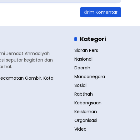
Kategori
Siaran Pers
smi Jemaat Ahmadiyah
Nasional
si seputar kegiatan dan
 hal.
Daerah
Mancanegara
a, Kecamatan Gambir, Kota
Sosial
Rabthah
Kebangsaan
Keislaman
Organisasi
Video