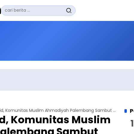
Pencarian
untuk:
#
Zuhairi Misrawi
#
Zoom
#
Zero Waste
#
Zaki Firdaus
#
Zafrullah Ahmad Pontoh
Bersihkan
TIdak Ada Term
P
Diskusi di Masjid, Komunitas Muslim Ahmadiyah Palembang Sambut Kunjungan ICRS UGM
id, Komunitas Muslim
Palembang Sambut