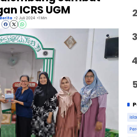
gan ICRS UGM
Berita
2 Juli 2024
1 Min
P
isl
Pe