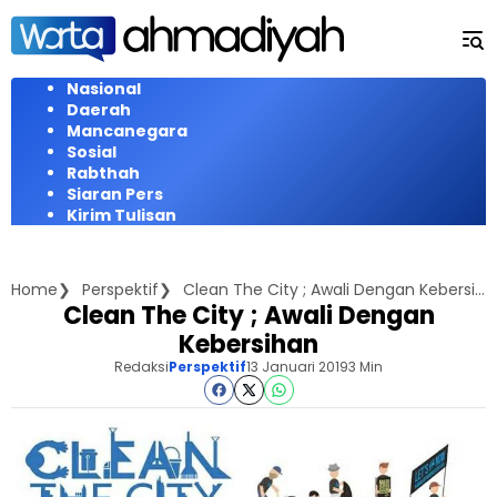
Langsung
ke
konten
Nasional
Daerah
Mancanegara
Sosial
Rabthah
Siaran Pers
Kirim Tulisan
Home
Perspektif
Clean The City ; Awali Dengan Kebersihan
Clean The City ; Awali Dengan
Kebersihan
Redaksi
Perspektif
13 Januari 2019
3 Min