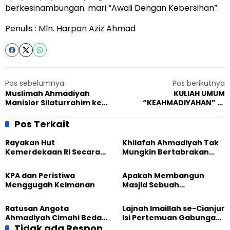
berkesinambungan. mari “Awali Dengan Kebersihan”.
Penulis : Mln. Harpan Aziz Ahmad
Pos sebelumnya
Pos berikutnya
Muslimah Ahmadiyah
KULIAH UMUM
Manislor Silaturrahim ke
“KEAHMADIYAHAN” DI
Pesantren Kebon Jambu.
KANTOR JEMAAT MUSLIM
AHMADIYAH SURABAYA
Pos Terkait
Rayakan Hut
Khilafah Ahmadiyah Tak
Kemerdekaan RI Secara
Mungkin Bertabrakan
Virtual Kala Corona
dengan Pancasila
Melanda
KPA dan Peristiwa
Apakah Membangun
Menggugah Keimanan
Masjid Sebuah
Kejahatan?
Ratusan Angota
Lajnah Imaillah se-Cianjur
Ahmadiyah Cimahi Bedah
Isi Pertemuan Gabungan
Buku Seputar Kenabian
Tidak ada Respon
dengan Diskusi