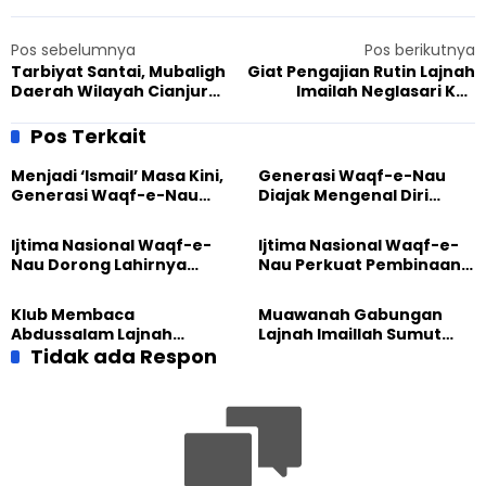
Pos sebelumnya
Pos berikutnya
Tarbiyat Santai, Mubaligh
Giat Pengajian Rutin Lajnah
Daerah Wilayah Cianjur
Imailah Neglasari Kaji
Ingatkan Pentingnya
Kewafatan Nabi Isa
Takwa
Pos Terkait
Menjadi ‘Ismail’ Masa Kini,
Generasi Waqf-e-Nau
Generasi Waqf-e-Nau
Diajak Mengenal Diri
Diajak Hidup untuk
Sebelum Mengubah
Pengabdian
Dunia
Ijtima Nasional Waqf-e-
Ijtima Nasional Waqf-e-
Nau Dorong Lahirnya
Nau Perkuat Pembinaan
Generasi Pengkhidmat
Calon Pemimpin Jemaat
yang Militan
Masa Depan
Klub Membaca
Muawanah Gabungan
Abdussalam Lajnah
Lajnah Imaillah Sumut
Imaillah Tanjung Medan
Tidak ada Respon
Hadirkan Olahraga
Gelar Diskusi dan
hingga Edukasi Tangani
Tadabbur Alam
Sampah