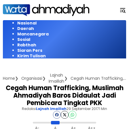
Langsung
ke
konten
Nasional
Daerah
Mancanegara
Sosial
Rabthah
Siaran Pers
Kirim Tulisan
Lajnah
Home
Organisasi
Cegah Human Trafficking, Muslimah Ahmadiyah Baros Didaulat Jadi Pembicara Tingkat PKK
Imaillah
Cegah Human Trafficking, Muslimah
Ahmadiyah Baros Didaulat Jadi
Pembicara Tingkat PKK
Redaksi
Lajnah Imaillah
29 September 2017
1 Min
A-
A
A+
A++