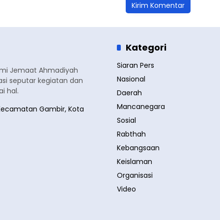
Kategori
Siaran Pers
smi Jemaat Ahmadiyah
Nasional
si seputar kegiatan dan
 hal.
Daerah
Mancanegara
a, Kecamatan Gambir, Kota
Sosial
Rabthah
Kebangsaan
Keislaman
Organisasi
Video