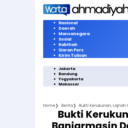
Langsung
ke
konten
Nasional
Daerah
Mancanegara
Sosial
Rabthah
Siaran Pers
Kirim Tulisan
Jakarta
Bandung
Yogyakarta
Makassar
Home
Berita
Bukti Kerukun
Banjarmasin D