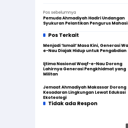
Pos sebelumnya
Pemuda Ahmadiyah Hadiri Undangan
Syukuran Pelantikan Pengurus Mahas
Katolik Keuskupan Agung Medan
Pos Terkait
Menjadi ‘Ismail’ Masa Kini, Generasi W
e-Nau Diajak Hidup untuk Pengabdian
Ijtima Nasional Waqf-e-Nau Dorong
Lahirnya Generasi Pengkhidmat yang
Militan
Jemaat Ahmadiyah Makassar Dorong
Kesadaran Lingkungan Lewat Edukasi
Ekoteologi
Tidak ada Respon