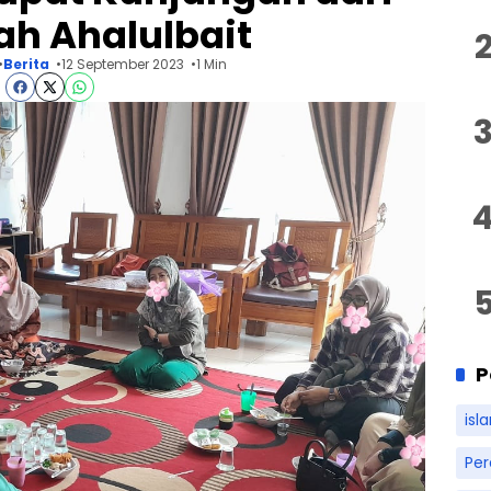
h Ahalulbait
Berita
12 September 2023
1 Min
P
isl
Pe