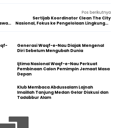
Pos berikutnya
Sertijab Koordinator Clean The City
iswa
Nasional, Fokus ke Pengelolaan Lingkungan
Hidup
aqf-
Generasi Waqf-e-Nau Diajak Mengenal
Diri Sebelum Mengubah Dunia
Ijtima Nasional Waqf-e-Nau Perkuat
Pembinaan Calon Pemimpin Jemaat Masa
Depan
Klub Membaca Abdussalam Lajnah
Imaillah Tanjung Medan Gelar Diskusi dan
Tadabbur Alam