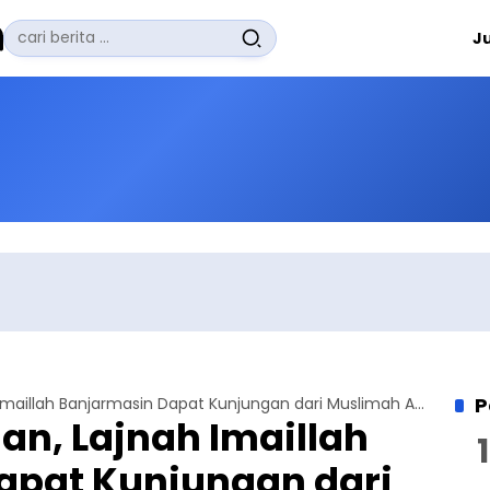
Pencarian
J
untuk:
#
Zuhairi Misrawi
#
Zoom
#
Zero Waste
#
Zaki Firdaus
#
Zafrullah Ahmad Pontoh
No Recent Searches Yet.
P
Bukti Kerukunan, Lajnah Imaillah Banjarmasin Dapat Kunjungan dari Muslimah Ahalulbait
an, Lajnah Imaillah
apat Kunjungan dari