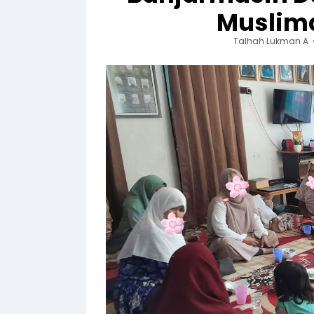
Muslima
Talhah Lukman A