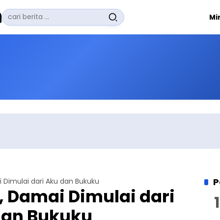
Pencarian
Mi
untuk:
#
Zuhairi Misrawi
#
Zoom
#
Zero Waste
#
Zaki Firdaus
#
Zafrullah Ahmad Pontoh
No Recent Searches Yet.
P
 Dimulai dari Aku dan Bukuku
, Damai Dimulai dari
dan Bukuku