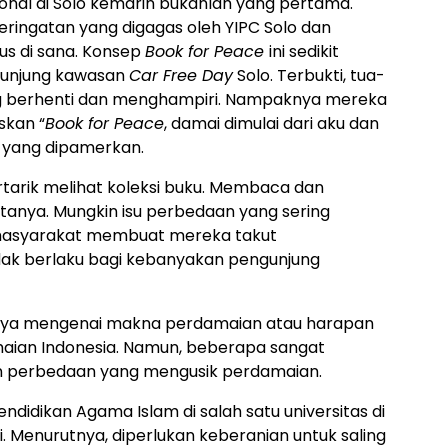
onal di Solo kemarin bukanlah yang pertama.
ringatan yang digagas oleh YIPC Solo dan
us di sana. Konsep
Book for Peace
ini sedikit
gunjung kawasan
Car Free Day
Solo. Terbukti, tua-
ang berhenti dan menghampiri. Nampaknya mereka
skan “
Book for Peace
, damai dimulai dari aku dan
 yang dipamerkan.
tarik melihat koleksi buku. Membaca dan
anya. Mungkin isu perbedaan yang sering
asyarakat membuat mereka takut
dak berlaku bagi kebanyakan pengunjung
nya mengenai makna perdamaian atau harapan
aian Indonesia. Namun, beberapa sangat
an perbedaan yang mengusik perdamaian.
ndidikan Agama Islam di salah satu universitas di
i. Menurutnya, diperlukan keberanian untuk saling