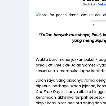
Redaksi
Dak
A-
“Kalian banyak musuhnya, lho..”,
yang mengunjungi
Waktu baru menunjukkan pukul 7 pag
area
Car Free Day
Jalan Slamet Riyad
sesuai untuk membuka
lapak
kecil di 
Jalan raya yang biasanya ramai deng
dipenuhi berbagai
stand
jajanan, kom
Car Free Day
ini hanya dibuka hingga 
keramaian, akhirnya, terpilih sepet
diapit komunitas pecinta anjing dan