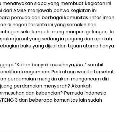
Ia menanyakan siapa yang membuat kegiatan ini
i dari AMSA menjawab bahwa kegiatan ini
para pemuda dari berbagai komunitas lintas iman
di negeri tercinta ini yang semakin hari
entingan sekelompok orang maupun golongan. Ia
mpulan jurnal yang sedang ia pegang dan apakah
sebagian buku yang dijual dan tujuan utama hanya
ggapi, “Kalian banyak musuhnya,
lho
..” sambil
enelitian keagamaan. Perkataan wanita tersebut
an perdamaian mungkin akan mengancam diri.
ejuang perdamaian menyerah? Akankah
permusuhan dan kebencian? Pemuda Indonesia
JATENG 3 dan beberapa komunitas lain sudah