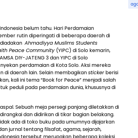
ag
ndonesia belum tahu. Hari Perdamaian
ember rutin diperingati di beberapa daerah di
g diadakan
Ahmadiyya Muslims Students
faith Peace Community
(YIPC) di Solo kemarin,
AMSA DIY-JATENG 3 dan YIPC di Solo
ekan perdamaian di Kota Solo. Aksi mereka
n di daerah lain. Selain membagikan
sticker
berisi
, kali ini tema “Book for Peace” menjadi salah
uk peduli pada perdamaian dunia, khususnya di
aspal. Sebuah meja persegi panjang diletakkan di
dirangkai dan didirikan di tikar bagian belakang.
idak ada di toko buku pada umumnya dijajarkan
dan jurnal tentang filsafat, agama, sejarah,
ndonesia tersebut merupakan beberapa koleksi