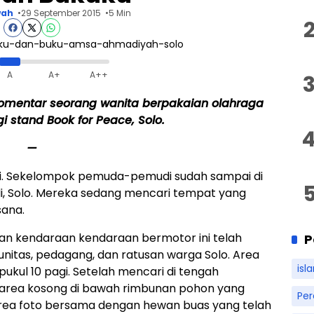
wah
29 September 2015
5 Min
A
A+
A++
 komentar seorang wanita berpakaian olahraga
 stand Book for Peace, Solo.
—
i. Sekelompok pemuda-pemudi sudah sampai di
i, Solo. Mereka sedang mencari tempat yang
sana.
an kendaraan kendaraan bermotor ini telah
P
unitas, pedagang, dan ratusan warga Solo. Area
isl
pukul 10 pagi. Setelah mencari di tengah
ak area kosong di bawah rimbunan pohon yang
Pe
 area foto bersama dengan hewan buas yang telah