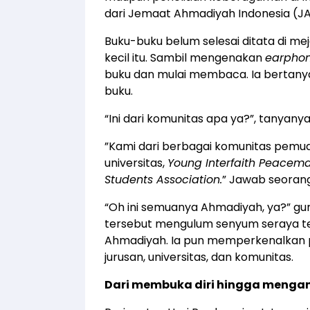
dari Jemaat Ahmadiyah Indonesia (JAI
Buku-buku belum selesai ditata di m
kecil itu. Sambil mengenakan
earpho
buku dan mulai membaca. Ia bertany
buku.
“Ini dari komunitas apa ya?”, tanyanya
”Kami dari berbagai komunitas pemud
universitas,
Young Interfaith Peace
Students Association.
” Jawab seorang
“Oh ini semuanya Ahmadiyah, ya?” gur
tersebut mengulum senyum seraya t
Ahmadiyah. Ia pun memperkenalkan pa
jurusan, universitas, dan komunitas.
Dari membuka diri hingga mengan