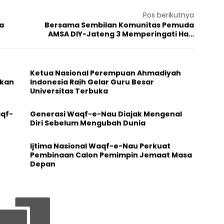
Pos berikutnya
a
Bersama Sembilan Komunitas Pemuda
AMSA DIY-Jateng 3 Memperingati Hari
Perdamaian Dunia 2015
Ketua Nasional Perempuan Ahmadiyah
ikan
Indonesia Raih Gelar Guru Besar
Universitas Terbuka
aqf-
Generasi Waqf-e-Nau Diajak Mengenal
Diri Sebelum Mengubah Dunia
Ijtima Nasional Waqf-e-Nau Perkuat
Pembinaan Calon Pemimpin Jemaat Masa
Depan