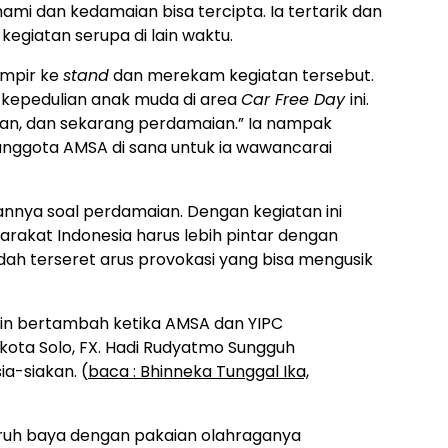
mi dan kedamaian bisa tercipta. Ia tertarik dan
kegiatan serupa di lain waktu.
ampir ke
stand
dan merekam kegiatan tersebut.
k kepedulian anak muda di area
Car Free Day
ini.
ngan, dan sekarang perdamaian.” Ia nampak
anggota AMSA di sana untuk ia wawancarai
nnya soal perdamaian. Dengan kegiatan ini
arakat Indonesia harus lebih pintar dengan
h terseret arus provokasi yang bisa mengusik
kin bertambah ketika AMSA dan YIPC
ta Solo, FX. Hadi Rudyatmo Sungguh
a-siakan. (
baca :
Bhinneka Tunggal Ika,
aruh baya dengan pakaian olahraganya