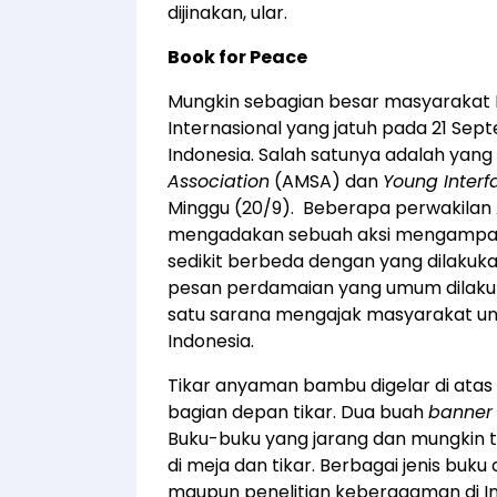
dijinakan, ular.
Book for Peace
Mungkin sebagian besar masyarakat I
Internasional yang jatuh pada 21 Sept
Indonesia. Salah satunya adalah yan
Association
(AMSA) dan
Young Inter
Minggu (20/9). Beberapa perwakilan 
mengadakan sebuah aksi mengampany
sedikit berbeda dengan yang dilakuka
pesan perdamaian yang umum dilakukan
satu sarana mengajak masyarakat unt
Indonesia.
Tikar anyaman bambu digelar di atas 
bagian depan tikar. Dua buah
banner
Buku-buku yang jarang dan mungkin t
di meja dan tikar. Berbagai jenis buku 
maupun penelitian keberagaman di I