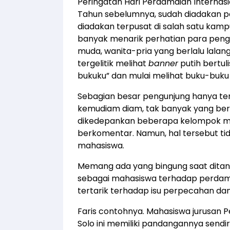
Peringatan Hari Perdamaian Internasi
Tahun sebelumnya, sudah diadakan pe
diadakan terpusat di salah satu kamp
banyak menarik perhatian para pen
muda, wanita-pria yang berlalu lal
tergelitik melihat
banner
putih bertuli
bukuku” dan mulai melihat buku-buku
Sebagian besar pengunjung hanya ter
kemudiam diam, tak banyak yang bert
dikedepankan beberapa kelompok m
berkomentar. Namun, hal tersebut ti
mahasiswa.
Memang ada yang bingung saat dita
sebagai mahasiswa terhadap perdam
tertarik terhadap isu perpecahan d
Faris contohnya. Mahasiswa jurusan Pe
Solo ini memiliki pandangannya sendir