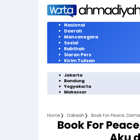
Langsung
ke
konten
Nasional
Daerah
Mancanegara
Sosial
Rabthah
Siaran Pers
Kirim Tulisan
Jakarta
Bandung
Yogyakarta
Makassar
Home
Dakwah
Book For Peace, Damai
Book For Peace
Aku 