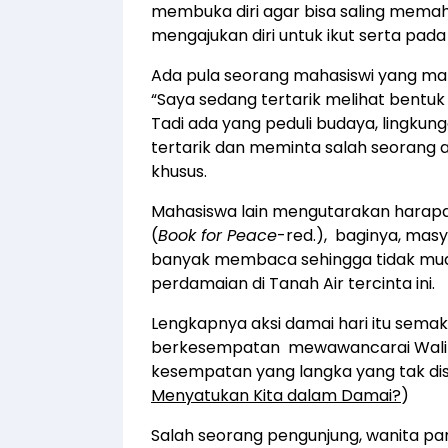
membuka diri agar bisa saling memaha
mengajukan diri untuk ikut serta pada 
Ada pula seorang mahasiswi yang m
“Saya sedang tertarik melihat bentu
Tadi ada yang peduli budaya, lingku
tertarik dan meminta salah seorang 
khusus.
Mahasiswa lain mengutarakan harapa
(
Book for Peace
-red.), baginya, masy
banyak membaca sehingga tidak muda
perdamaian di Tanah Air tercinta ini.
Lengkapnya aksi damai hari itu sema
berkesempatan mewawancarai Waliko
kesempatan yang langka yang tak disi
Menyatukan Kita dalam Damai?
)
Salah seorang pengunjung, wanita p