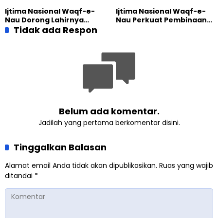
Pengabdian
Dunia
Ijtima Nasional Waqf-e-
Ijtima Nasional Waqf-e-
Nau Dorong Lahirnya
Nau Perkuat Pembinaan
Generasi Pengkhidmat
Tidak ada Respon
Calon Pemimpin Jemaat
yang Militan
Masa Depan
Belum ada komentar.
Jadilah yang pertama berkomentar disini.
Tinggalkan Balasan
Alamat email Anda tidak akan dipublikasikan.
Ruas yang wajib
ditandai
*