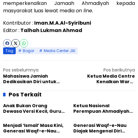
memperkenalkan Jamaah Ahmadiyah kepada
masyarakat luas lewat media
on line.
Kontributor :
Iman.M.A.Al-Syiribuni
Editor :
Talhah Lukman Ahmad
Tag
Bogor
Media Center JAI
Pos sebelumnya
Pos berikutnya
Mahasiswa Jamiah
Ketua Media Centre
Dedikasikan Diri untuk
Kenalkan Warta
Islam dan Ahmadiyah
Ahmadiyah Kepada
Mahasiswa Jamiah
Pos Terkait
Anak Bukan Orang
Ketua Nasional
Dewasa Versi Kecil, Guru
Perempuan Ahmadiyah
Besar UT Kenalkan Model
Indonesia Raih Gelar Guru
Pendidikan BERLIAN
Besar Universitas
Menjadi ‘Ismail’ Masa Kini,
Generasi Waqf-e-Nau
Terbuka
Generasi Waqf-e-Nau
Diajak Mengenal Diri
Diajak Hidup untuk
Sebelum Mengubah