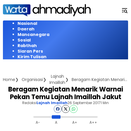
Langsung
ke
konten
Nasional
Daerah
Mancanegara
Sosial
Rabthah
Siaran Pers
Kirim Tulisan
Lajnah
Home
Organisasi
Beragam Kegiatan Menarik Warnai Pekan Temu Lajnah Imaillah Jakut
Imaillah
Beragam Kegiatan Menarik Warnai
Pekan Temu Lajnah Imaillah Jakut
Redaksi
Lajnah Imaillah
26 September 2017
1 Min
A-
A
A+
A++