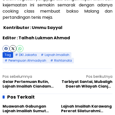
kejemaatan ini semakin semarak dengan adanya
cooking class membuat bakso Malang dan
pertandingan tenis meja.
Kontributor : Ummu Sayyal
Editor : Talhah Lukman Ahmad
Tag
DKI Jakarta
Lajnah Imaillah
Perempuan Ahmadiyah
Rishtanata
Pos sebelumnya
Pos berikutnya
Gelar Pertemuan Rutin,
Tarbiyat Santai, Mubaligh
Lajnah Imaillah Ciandam
Daerah Wilayah Cianjur
Bahas Risthanata
Ingatkan Pentingnya
Takwa
Pos Terkait
Muawanah Gabungan
Lajnah Imaillah Karawang
Lajnah Imaillah Sumut
Pererat Silaturahmi