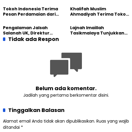
Hadirkan Olahraga
dengan Warga Lewat
hingga Edukasi Tangani
Masak Bersama
Tokoh Indonesia Terima
Khalifah Muslim
Sampah
Pesan Perdamaian dari
Ahmadiyah Terima Tokoh
Khalifah Muslim
Indonesia dalam Audiensi
Ahmadiyah
Khusus di Islamabad
Pengalaman Jalsah
Lajnah Imaillah
Salanah UK, Direktur
Tasikmalaya Tunjukkan
SETARA Institute Soroti
Tidak ada Respon
Kiprah KSU Kusumawangi
Kekuatan Kemanusiaan
Bangun Ekonomi
Keluarga
Belum ada komentar.
Jadilah yang pertama berkomentar disini.
Tinggalkan Balasan
Alamat email Anda tidak akan dipublikasikan.
Ruas yang wajib
ditandai
*