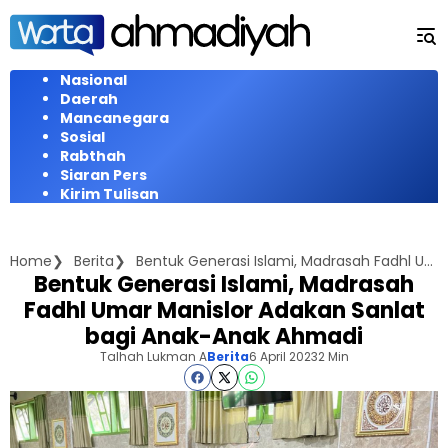
Langsung
ke
konten
Nasional
Daerah
Mancanegara
Sosial
Rabthah
Siaran Pers
Kirim Tulisan
Home
Berita
Bentuk Generasi Islami, Madrasah Fadhl Umar Manislor Adakan Sanlat bagi Anak-Anak Ahmadi
Bentuk Generasi Islami, Madrasah
Fadhl Umar Manislor Adakan Sanlat
bagi Anak-Anak Ahmadi
Talhah Lukman A
Berita
6 April 2023
2 Min