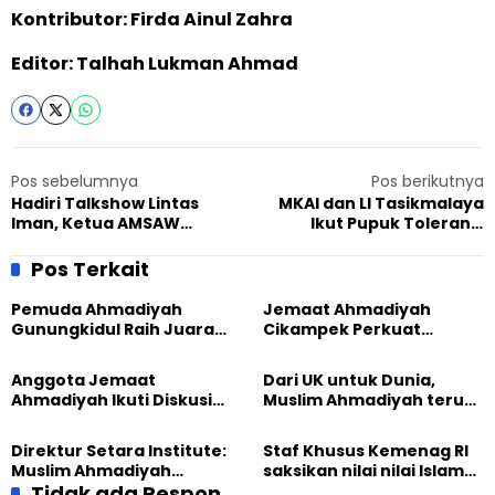
Kontributor: Firda Ainul Zahra
Editor: Talhah Lukman Ahmad
Pos sebelumnya
Pos berikutnya
Hadiri Talkshow Lintas
MKAI dan LI Tasikmalaya
Iman, Ketua AMSAW
Ikut Pupuk Toleransi
Semarang Ajak Generasi
Beragama di Kalangan
Ahmadi Menjaga
Anak Muda
Pos Terkait
Keberlangsung Ekologi
Pemuda Ahmadiyah
Jemaat Ahmadiyah
Gunungkidul Raih Juara
Cikampek Perkuat
Lomba Video Literasi 2026
Komitmen Bangun Masjid
Lewat Pengajian
Anggota Jemaat
Dari UK untuk Dunia,
Gabungan
Ahmadiyah Ikuti Diskusi
Muslim Ahmadiyah terus
Pluralisme di Yogyakarta
perkuat Persaudaraan
Kemanusiaan Global
Direktur Setara Institute:
Staf Khusus Kemenag RI
Muslim Ahmadiyah
saksikan nilai nilai Islam
membangun Perdamaian
Tidak ada Respon
dalam Jalsah Salanah