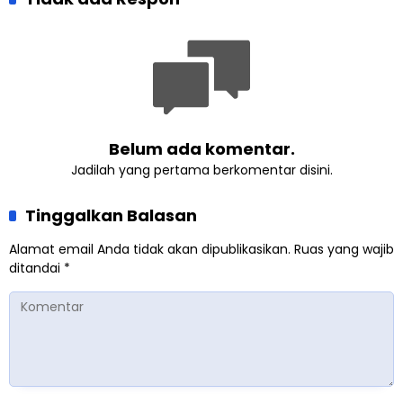
Dunia dari “Infrastruktur
Internasional Muslim
Kemanusiaan”
Ahmadiyah UK 2026
Belum ada komentar.
Jadilah yang pertama berkomentar disini.
Tinggalkan Balasan
Alamat email Anda tidak akan dipublikasikan.
Ruas yang wajib
ditandai
*