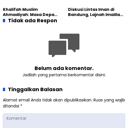
dengan Warga Lewat
Kiprah KSU Kusumawangi
Masak Bersama
Bangun Ekonomi
Khalifah Muslim
Diskusi Lintas Iman di
Keluarga
Ahmadiyah: Masa Depan
Bandung, Lajnah Imaillah
Anak Dimulai dari
Tidak ada Respon
Tekankan Pentingnya
Perempuan yang Terus
Resiliensi
Belajar
Belum ada komentar.
Jadilah yang pertama berkomentar disini.
Tinggalkan Balasan
Alamat email Anda tidak akan dipublikasikan.
Ruas yang wajib
ditandai
*