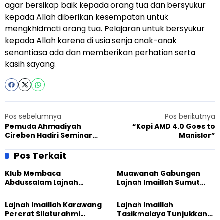
agar bersikap baik kepada orang tua dan bersyukur
kepada Allah diberikan kesempatan untuk
mengkhidmati orang tua. Pelajaran untuk bersyukur
kepada Allah karena di usia senja anak-anak
senantiasa ada dan memberikan perhatian serta
kasih sayang.
Pos sebelumnya
Pos berikutnya
Pemuda Ahmadiyah
“Kopi AMD 4.0 Goes to
Cirebon Hadiri Seminar
Manislor”
Nasional di Ponpes Buntet.
Pos Terkait
Klub Membaca
Muawanah Gabungan
Abdussalam Lajnah
Lajnah Imaillah Sumut
Imaillah Tanjung Medan
Hadirkan Olahraga
Gelar Diskusi dan
hingga Edukasi Tangani
Lajnah Imaillah Karawang
Lajnah Imaillah
Tadabbur Alam
Sampah
Pererat Silaturahmi
Tasikmalaya Tunjukkan