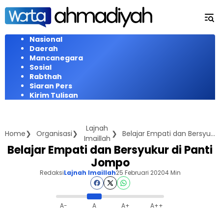
Langsung
ke
konten
Nasional
Daerah
Mancanegara
Sosial
Rabthah
Siaran Pers
Kirim Tulisan
Lajnah
Home
Organisasi
Belajar Empati dan Bersyukur di Panti Jompo
Imaillah
Belajar Empati dan Bersyukur di Panti
Jompo
Redaksi
Lajnah Imaillah
25 Februari 2020
4 Min
A-
A
A+
A++