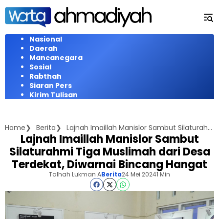
Langsung
ke
konten
Nasional
Daerah
Mancanegara
Sosial
Rabthah
Siaran Pers
Kirim Tulisan
Home
Berita
Lajnah Imaillah Manislor Sambut Silaturahmi Tiga Muslimah dari Desa Terdekat, Diwarnai Bincang Hangat
Lajnah Imaillah Manislor Sambut
Silaturahmi Tiga Muslimah dari Desa
Terdekat, Diwarnai Bincang Hangat
Talhah Lukman A
Berita
24 Mei 2024
1 Min