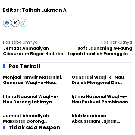
Editor : Talhah Lukman A
Pos sebelumnya
Pos berikutnya
Jemaat Ahmadiyah
Soft Launching Gedung
Cibeureum Bogor Hadirkan
Lajnah Imaillah Paninggilan,
Baksos, Masyarakat
Sadr LI Sampaikan Pesan
Rasakan Manfaat Langsung
Penting
Pos Terkait
Menjadi ‘Ismail’ Masa Kini,
Generasi Waqf-e-Nau
Generasi Waqf-e-Nau
Diajak Mengenal Diri
Diajak Hidup untuk
Sebelum Mengubah
Pengabdian
Dunia
Ijtima Nasional Waqf-e-
Ijtima Nasional Waqf-e-
Nau Dorong Lahirnya
Nau Perkuat Pembinaan
Generasi Pengkhidmat
Calon Pemimpin Jemaat
yang Militan
Masa Depan
Jemaat Ahmadiyah
Klub Membaca
Makassar Dorong
Abdussalam Lajnah
Kesadaran Lingkungan
Tidak ada Respon
Imaillah Tanjung Medan
Lewat Edukasi Ekoteologi
Gelar Diskusi dan