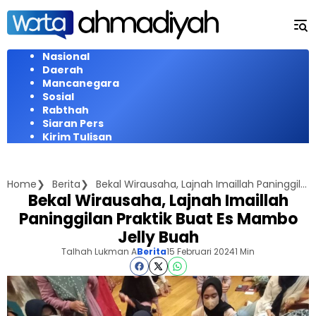
Langsung
ke
konten
Nasional
Daerah
Mancanegara
Sosial
Rabthah
Siaran Pers
Kirim Tulisan
Home
Berita
Bekal Wirausaha, Lajnah Imaillah Paninggilan Praktik Buat Es Mambo Jelly Buah
Bekal Wirausaha, Lajnah Imaillah
Paninggilan Praktik Buat Es Mambo
Jelly Buah
Talhah Lukman A
Berita
15 Februari 2024
1 Min