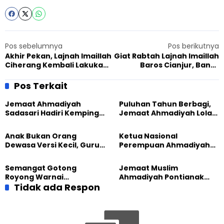
Pos sebelumnya
Pos berikutnya
Akhir Pekan, Lajnah Imaillah
Giat Rabtah Lajnah Imaillah
Ciherang Kembali Lakukan
Baros Cianjur, Bantu
Pertemuan Rutin
Pemenuhan PMT Posyandu
Pos Terkait
Jemaat Ahmadiyah
Puluhan Tahun Berbagi,
Sadasari Hadiri Kemping
Jemaat Ahmadiyah Lolak
Pemuda Lintas Agama di
Kembali Salurkan
Majalengka
Sembako kepada Warga
Anak Bukan Orang
Ketua Nasional
Dewasa Versi Kecil, Guru
Perempuan Ahmadiyah
Besar UT Kenalkan Model
Indonesia Raih Gelar Guru
Pendidikan BERLIAN
Besar Universitas
Semangat Gotong
Jemaat Muslim
Terbuka
Royong Warnai
Ahmadiyah Pontianak
Pembangunan Kembali
Tidak ada Respon
dan Gereja Katedral
Masjid di Jemaat
Perkuat Kolaborasi Sosial
Ahmadiyah Sukapura