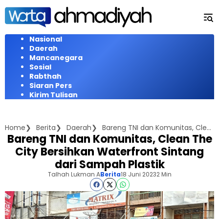
Langsung
ke
konten
Nasional
Daerah
Mancanegara
Sosial
Rabthah
Siaran Pers
Kirim Tulisan
Home
Berita
Daerah
Bareng TNI dan Komunitas, Clean The City Bersihkan Waterfront Sintang dari Sampah Plastik
Bareng TNI dan Komunitas, Clean The
City Bersihkan Waterfront Sintang
dari Sampah Plastik
Talhah Lukman A
Berita
18 Juni 2023
2 Min