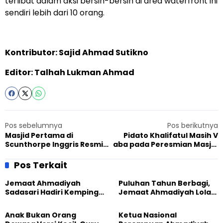
terlibat dalam aksi bersih-bersih di area waterfront ini
sendiri lebih dari 10 orang.
Kontributor: Sajid Ahmad Sutikno
Editor: Talhah Lukman Ahmad
Pos sebelumnya
Pos berikutnya
Masjid Pertama di
Pidato Khalifatul Masih V
Scunthorpe Inggris Resmi
aba pada Peresmian Masjid
Dibuka oleh Pemimpin
Scunthorpe Inggris:
Muslim Ahmadiyah (aba)
Perdamaian Kunci Ajaran
Pos Terkait
Islam
Jemaat Ahmadiyah
Puluhan Tahun Berbagi,
Sadasari Hadiri Kemping
Jemaat Ahmadiyah Lolak
Pemuda Lintas Agama di
Kembali Salurkan
Majalengka
Sembako kepada Warga
Anak Bukan Orang
Ketua Nasional