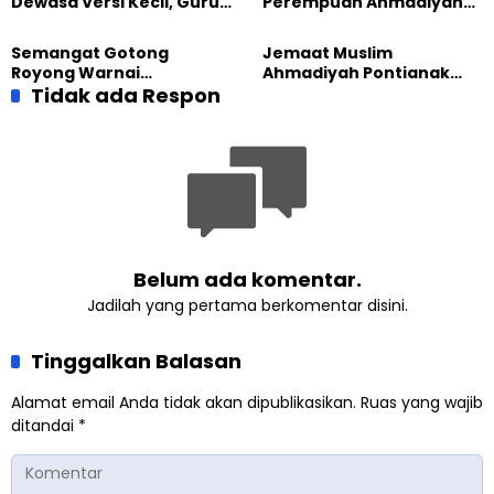
Dewasa Versi Kecil, Guru
Perempuan Ahmadiyah
Besar UT Kenalkan Model
Indonesia Raih Gelar Guru
Pendidikan BERLIAN
Besar Universitas
Semangat Gotong
Jemaat Muslim
Terbuka
Royong Warnai
Ahmadiyah Pontianak
Pembangunan Kembali
Tidak ada Respon
dan Gereja Katedral
Masjid di Jemaat
Perkuat Kolaborasi Sosial
Ahmadiyah Sukapura
Belum ada komentar.
Jadilah yang pertama berkomentar disini.
Tinggalkan Balasan
Alamat email Anda tidak akan dipublikasikan.
Ruas yang wajib
ditandai
*