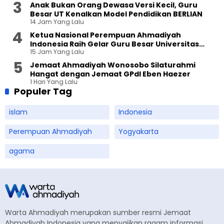
Anak Bukan Orang Dewasa Versi Kecil, Guru
Besar UT Kenalkan Model Pendidikan BERLIAN
14 Jam Yang Lalu
Ketua Nasional Perempuan Ahmadiyah
Indonesia Raih Gelar Guru Besar Universitas
15 Jam Yang Lalu
Terbuka
Jemaat Ahmadiyah Wonosobo Silaturahmi
Hangat dengan Jemaat GPdI Eben Haezer
1 Hari Yang Lalu
Populer Tag
islam
Indonesia
Perempuan Ahmadiyah
Yogyakarta
agama
Warta Ahmadiyah merupakan sumber resmi Jemaat
Ahmadiyah Indonesia yang menyajikan ragam informasi