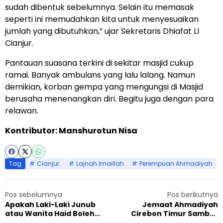
sudah dibentuk sebelumnya. Selain itu memasak
seperti ini memudahkan kita untuk menyesuaikan
jumlah yang dibutuhkan,” ujar Sekretaris Dhiafat LI
Cianjur.
Pantauan suasana terkini di sekitar masjid cukup
ramai. Banyak ambulans yang lalu lalang. Namun
demikian, korban gempa yang mengungsi di Masjid
berusaha menenangkan diri. Begitu juga dengan para
relawan.
Kontributor: Manshurotun Nisa
Tag
Cianjur.
Lajnah Imaillah
Perempuan Ahmadiyah
Pos sebelumnya
Pos berikutnya
Apakah Laki-Laki Junub
Jemaat Ahmadiyah
atau Wanita Haid Boleh
Cirebon Timur Sambut
Memandikan Jenazah?
Kedatangan 50 Peserta