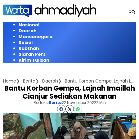
Langsung
ke
konten
Nasional
Daerah
Mancanegara
Sosial
Rabthah
Siaran Pers
Kirim Tulisan
Home
Berita
Daerah
Bantu Korban Gempa, Lajnah Imaillah Cianjur Sediakan Makanan
Bantu Korban Gempa, Lajnah Imaillah
Cianjur Sediakan Makanan
Redaksi
Berita
22 November 2022
2 Min