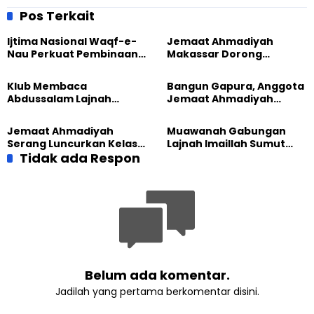
Wisata Rohani
Pos Terkait
Ijtima Nasional Waqf-e-
Jemaat Ahmadiyah
Nau Perkuat Pembinaan
Makassar Dorong
Calon Pemimpin Jemaat
Kesadaran Lingkungan
Masa Depan
Lewat Edukasi Ekoteologi
Klub Membaca
Bangun Gapura, Anggota
Abdussalam Lajnah
Jemaat Ahmadiyah
Imaillah Tanjung Medan
Madukara dan Warga
Gelar Diskusi dan
Sambut HUT RI ke-81
Jemaat Ahmadiyah
Muawanah Gabungan
Tadabbur Alam
Serang Luncurkan Kelas
Lajnah Imaillah Sumut
Tatar, Fokus Cetak
Tidak ada Respon
Hadirkan Olahraga
Generasi Unggul
hingga Edukasi Tangani
Sampah
Belum ada komentar.
Jadilah yang pertama berkomentar disini.