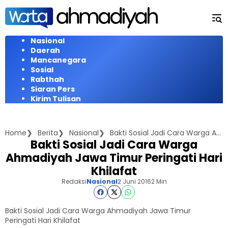
Langsung
ke
konten
Nasional
Daerah
Mancanegara
Sosial
Rabthah
Siaran Pers
Kirim Tulisan
Home
Berita
Nasional
Bakti Sosial Jadi Cara Warga Ahmadiyah Jawa Timur Peringati Hari Khilafat
Bakti Sosial Jadi Cara Warga
Ahmadiyah Jawa Timur Peringati Hari
Khilafat
Redaksi
Nasional
2 Juni 2016
2 Min
Bakti Sosial Jadi Cara Warga Ahmadiyah Jawa Timur
Peringati Hari Khilafat