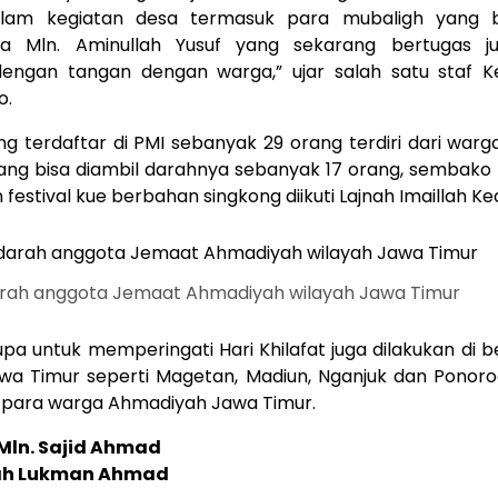
alam kegiatan desa termasuk para mubaligh yang 
a Mln. Aminullah Yusuf yang sekarang bertugas j
engan tangan dengan warga,” ujar salah satu staf K
o.
g terdaftar di PMI sebanyak 29 orang terdiri dari war
ng bisa diambil darahnya sebanyak 17 orang, sembako 
 festival kue berbahan singkong diikuti Lajnah Imaillah Kedi
arah anggota Jemaat Ahmadiyah wilayah Jawa Timur
upa untuk memperingati Hari Khilafat juga dilakukan di 
awa Timur seperti Magetan, Madiun, Nganjuk dan Ponorog
h para warga Ahmadiyah Jawa Timur.
Mln. Sajid Ahmad
ah Lukman Ahmad