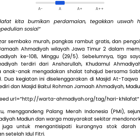
A-
A
A+
A++
ilafat kita bumikan perdamaian, tegakkan uswah 
pedulian sosial”
zar sembako murah, pangkas rambut gratis, dan pengo
 Jamaah Ahmadiyah wilayah Jawa Timur 2 dalam mempe
adiyah ke-108, Minggu (29/5). Sebelumnya, tiga say
diyah terdiri dari Ansharullah, Khudamul Ahmadiya
ta anak-anak mengadakan shalat tahajud bersama Sab
. Dua kegiatan ini diselenggarakan di Masjid At-Taqwa
diri dan Masjid Baitul Rohman Jamaah Ahmadiyah, Madiu
eed url=”http://warta-ahmadiyah.org/tag/hari-khilafat
tu, menggandeng Palang Merah Indonesia (PMI), seju
diyah Madiun dan warga masyarakat sekitar mendonork
i juga untuk mengantisipati kurangnya stok darah 
setelah Idul Fitri.