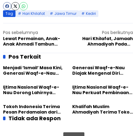
Tag
Hari Khilafat
Jawa Timur
Kediri
Pos sebelumnya
Pos berikutnya
Lewat Permainan, Anak-
Hari Khilafat, Jamaah
Anak Ahmadi Tambun
Ahmadiyah Padang
Diajak Cinta Pada Khilafat
Semarakkan dengan
Pertandingan Tenis Meja
Pos Terkait
Menjadi ‘Ismail’ Masa Kini,
Generasi Waqf-e-Nau
Generasi Waqf-e-Nau
Diajak Mengenal Diri
Diajak Hidup untuk
Sebelum Mengubah
Pengabdian
Dunia
Ijtima Nasional Waqf-e-
Ijtima Nasional Waqf-e-
Nau Dorong Lahirnya
Nau Perkuat Pembinaan
Generasi Pengkhidmat
Calon Pemimpin Jemaat
yang Militan
Masa Depan
Tokoh Indonesia Terima
Khalifah Muslim
Pesan Perdamaian dari
Ahmadiyah Terima Tokoh
Khalifah Muslim
Tidak ada Respon
Indonesia dalam Audiensi
Ahmadiyah
Khusus di Islamabad