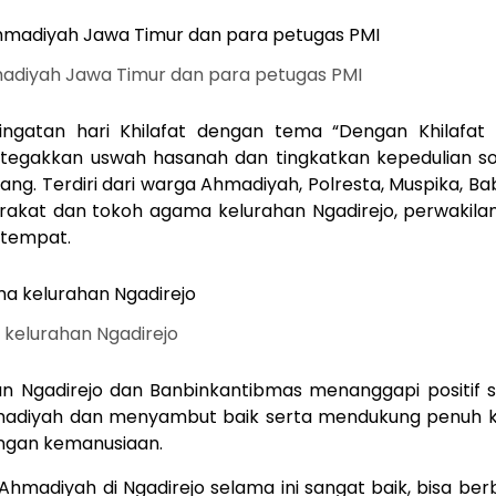
adiyah Jawa Timur dan para petugas PMI
ringatan hari Khilafat dengan tema “Dengan Khilafat
tegakkan uswah hasanah dan tingkatkan kepedulian sosi
orang. Terdiri dari warga Ahmadiyah, Polresta, Muspika, B
akat dan tokoh agama kelurahan Ngadirejo, perwakilan 
etempat.
kelurahan Ngadirejo
an Ngadirejo dan Banbinkantibmas menanggapi positif 
madiyah dan menyambut baik serta mendukung penuh k
ngan kemanusiaan.
Ahmadiyah di Ngadirejo selama ini sangat baik, bisa ber