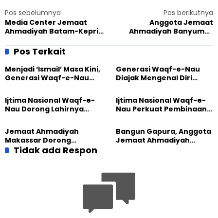
Pos sebelumnya
Pos berikutnya
Media Center Jemaat
Anggota Jemaat
Ahmadiyah Batam-Kepri
Ahmadiyah Banyumas
Dikunjungi Perwakilan
Baca Syair Mahmud Ki Amin
Pemkot
di Peringatan Sumpah
Pos Terkait
Pemuda
Menjadi ‘Ismail’ Masa Kini,
Generasi Waqf-e-Nau
Generasi Waqf-e-Nau
Diajak Mengenal Diri
Diajak Hidup untuk
Sebelum Mengubah
Pengabdian
Dunia
Ijtima Nasional Waqf-e-
Ijtima Nasional Waqf-e-
Nau Dorong Lahirnya
Nau Perkuat Pembinaan
Generasi Pengkhidmat
Calon Pemimpin Jemaat
yang Militan
Masa Depan
Jemaat Ahmadiyah
Bangun Gapura, Anggota
Makassar Dorong
Jemaat Ahmadiyah
Kesadaran Lingkungan
Tidak ada Respon
Madukara dan Warga
Lewat Edukasi Ekoteologi
Sambut HUT RI ke-81