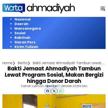
Langsung
ke
konten
Nasional
Daerah
Mancanegara
Sosial
Rabthah
Siaran Pers
Kirim Tulisan
Home
Berita
Bakti Jemaat Ahmadiyah Tambun Lewat Program Sosial, Makan Bergizi hingga Donor Darah
Bakti Jemaat Ahmadiyah Tambun
Lewat Program Sosial, Makan Bergizi
hingga Donor Darah
Talhah Lukman A
Berita
27 Oktober 2025
3 Min