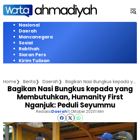
Langsung
ke
konten
Nasional
Daerah
Mancanegara
Sosial
Rabthah
Siaran Pers
Kirim Tulisan
Home
Berita
Daerah
Bagikan Nasi Bungkus kepada yang Membutuhkan, Humanity First Nganjuk: Peduli Seyummu
Bagikan Nasi Bungkus kepada yang
Membutuhkan, Humanity First
Nganjuk: Peduli Seyummu
Redaksi
Daerah
11 Oktober 2020
1 Min