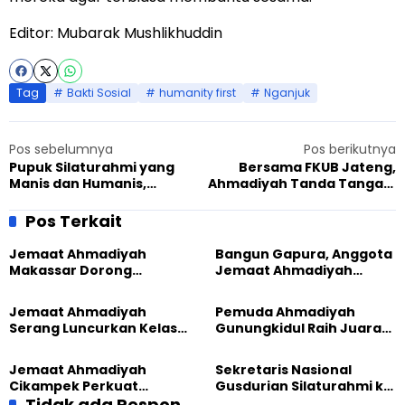
Editor: Mubarak Mushlikhuddin
Tag
Bakti Sosial
humanity first
Nganjuk
Pos sebelumnya
Pos berikutnya
Pupuk Silaturahmi yang
Bersama FKUB Jateng,
Manis dan Humanis,
Ahmadiyah Tanda Tangani
Perempuan Ahmadiyah
Piagam Watugong
Bandung Kulon Sambangi
Pos Terkait
Panti Asuhan “Rumah
Seribu Malaikat”
Jemaat Ahmadiyah
Bangun Gapura, Anggota
Makassar Dorong
Jemaat Ahmadiyah
Kesadaran Lingkungan
Madukara dan Warga
Lewat Edukasi Ekoteologi
Sambut HUT RI ke-81
Jemaat Ahmadiyah
Pemuda Ahmadiyah
Serang Luncurkan Kelas
Gunungkidul Raih Juara
Tatar, Fokus Cetak
Lomba Video Literasi 2026
Generasi Unggul
Jemaat Ahmadiyah
Sekretaris Nasional
Cikampek Perkuat
Gusdurian Silaturahmi ke
Komitmen Bangun Masjid
Tidak ada Respon
Jemaat Ahmadiyah