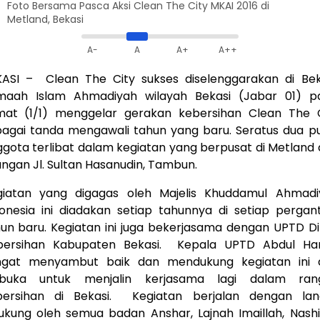
Foto Bersama Pasca Aksi Clean The City MKAI 2016 di
Metland, Bekasi
A-
A
A+
A++
ASI – Clean The City sukses diselenggarakan di Bek
maah Islam Ahmadiyah wilayah Bekasi (Jabar 01) p
mat (1/1) menggelar gerakan kebersihan Clean The C
agai tanda mengawali tahun yang baru. Seratus dua p
gota terlibat dalam kegiatan yang berpusat di Metland
angan Jl. Sultan Hasanudin, Tambun.
giatan yang digagas oleh Majelis Khuddamul Ahmadi
onesia ini diadakan setiap tahunnya di setiap pergan
un baru. Kegiatan ini juga bekerjasama dengan UPTD D
bersihan Kabupaten Bekasi. Kepala UPTD Abdul Ha
ngat menyambut baik dan mendukung kegiatan ini 
rbuka untuk menjalin kerjasama lagi dalam ran
bersihan di Bekasi. Kegiatan berjalan dengan lan
ukung oleh semua badan Anshar, Lajnah Imaillah, Nashi