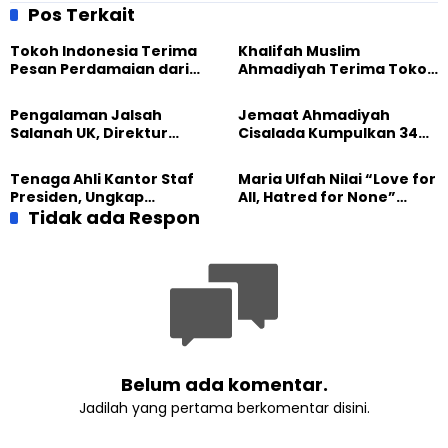
Gelar Clean The City
Pos Terkait
Tokoh Indonesia Terima
Khalifah Muslim
Pesan Perdamaian dari
Ahmadiyah Terima Tokoh
Khalifah Muslim
Indonesia dalam Audiensi
Ahmadiyah
Khusus di Islamabad
Pengalaman Jalsah
Jemaat Ahmadiyah
Salanah UK, Direktur
Cisalada Kumpulkan 34
SETARA Institute Soroti
Kantong Darah dalam
Kekuatan Kemanusiaan
Aksi Donor
Tenaga Ahli Kantor Staf
Maria Ulfah Nilai “Love for
Presiden, Ungkap
All, Hatred for None”
Pengalaman Tak
Tidak ada Respon
Semakin Relevan di
Tergantikan di Jalsah
Tengah Dunia yang
Salanah Internasional
Terbelah
Ahmadiyah UK
Belum ada komentar.
Jadilah yang pertama berkomentar disini.