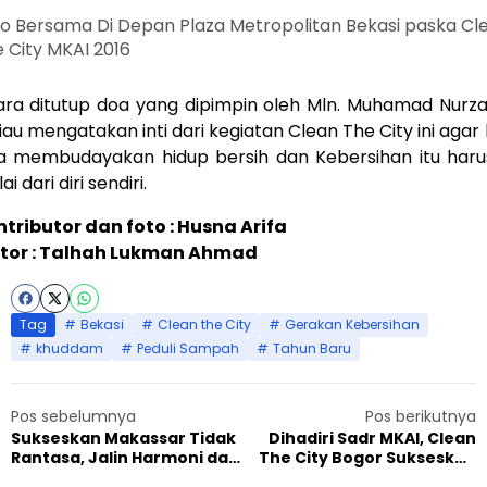
o Bersama Di Depan Plaza Metropolitan Bekasi paska Cl
 City MKAI 2016
ra ditutup doa yang dipimpin oleh Mln. Muhamad Nurza
iau mengatakan inti dari kegiatan Clean The City ini agar 
a membudayakan hidup bersih dan Kebersihan itu haru
ai dari diri sendiri.
tributor dan foto : Husna Arifa
itor : Talhah Lukman Ahmad
Tag
Bekasi
Clean the City
Gerakan Kebersihan
khuddam
Peduli Sampah
Tahun Baru
Pos sebelumnya
Pos berikutnya
Sukseskan Makassar Tidak
Dihadiri Sadr MKAI, Clean
Rantasa, Jalin Harmoni dan
The City Bogor Sukseskan
Jamaah Islam Ahmadiyah
Bogoh Ka Bogor