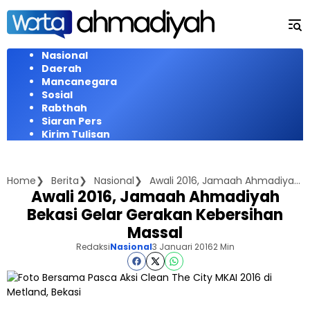
Langsung
ke
konten
Nasional
Daerah
Mancanegara
Sosial
Rabthah
Siaran Pers
Kirim Tulisan
Home
Berita
Nasional
Awali 2016, Jamaah Ahmadiyah Bekasi Gelar Gerakan Kebersihan Massal
Awali 2016, Jamaah Ahmadiyah
Bekasi Gelar Gerakan Kebersihan
Massal
Redaksi
Nasional
3 Januari 2016
2 Min