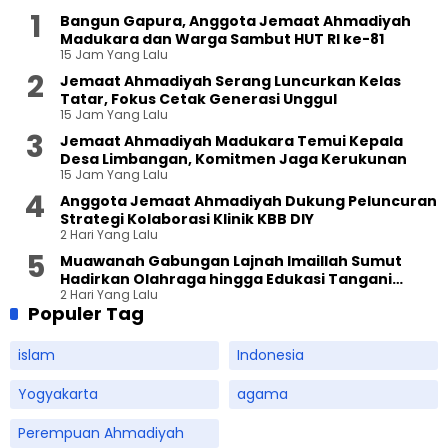
Bangun Gapura, Anggota Jemaat Ahmadiyah
Madukara dan Warga Sambut HUT RI ke-81
15 Jam Yang Lalu
Jemaat Ahmadiyah Serang Luncurkan Kelas
Tatar, Fokus Cetak Generasi Unggul
15 Jam Yang Lalu
Jemaat Ahmadiyah Madukara Temui Kepala
Desa Limbangan, Komitmen Jaga Kerukunan
15 Jam Yang Lalu
Anggota Jemaat Ahmadiyah Dukung Peluncuran
Strategi Kolaborasi Klinik KBB DIY
2 Hari Yang Lalu
Muawanah Gabungan Lajnah Imaillah Sumut
Hadirkan Olahraga hingga Edukasi Tangani
2 Hari Yang Lalu
Sampah
Populer Tag
islam
Indonesia
Yogyakarta
agama
Perempuan Ahmadiyah